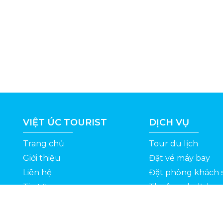
VIỆT ÚC TOURIST
DỊCH VỤ
Trang chủ
Tour du lịch
Giới thiệu
Đặt vé máy bay
Liên hệ
Đặt phòng khách 
Tin tức
Thuê xe du lịch
ỆT
Kinh nghiệm du lịch
Tuyển dụng
Thông Tin Khuyến Mãi