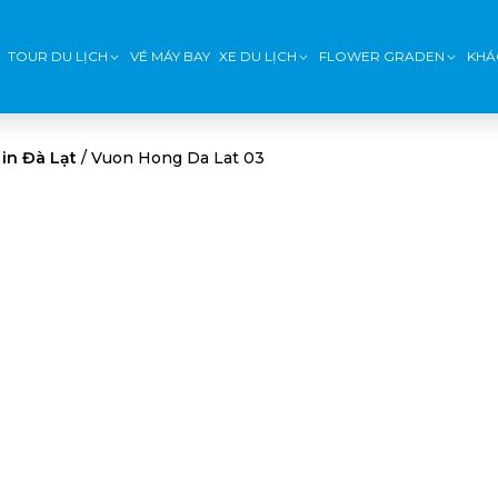
TOUR DU LỊCH
VÉ MÁY BAY
XE DU LỊCH
FLOWER GRADEN
KHÁ
 in Đà Lạt
/
Vuon Hong Da Lat 03