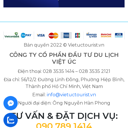
Bản quyền 2022 © Vietuctourist.vn
CÔNG TY CỔ PHẦN ĐẦU TƯ DU LỊCH
VIỆT ÚC
Điện thoại: 028 3535 1414 – 028 3535 2121
Địa chỉ: 56/12/2 Đường Linh Đông, Phường Hiệp Bình,
Thành phố Hồ Chí Minh, Việt Nam
Email:
info@vietuctourist.vn
Người đại diện: Ông Nguyễn Hàn Phong
TƯ VẤN & ĐẶT DỊCH VỤ:
090 789 1414