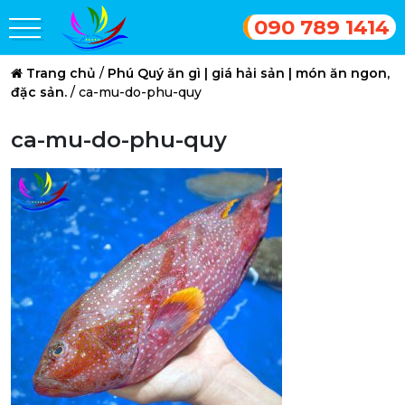
090 789 1414
Trang chủ
/
Phú Quý ăn gì | giá hải sản | món ăn ngon,
đặc sản.
/
ca-mu-do-phu-quy
ca-mu-do-phu-quy