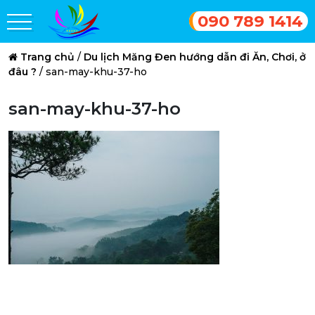
090 789 1414
Trang chủ
/
Du lịch Măng Đen hướng dẫn đi Ăn, Chơi, ở
đâu ?
/
san-may-khu-37-ho
san-may-khu-37-ho