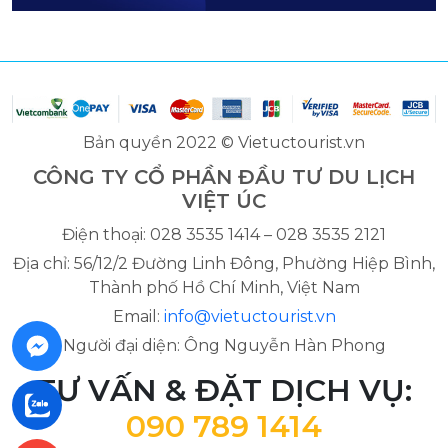
Bản quyền 2022 © Vietuctourist.vn
CÔNG TY CỔ PHẦN ĐẦU TƯ DU LỊCH
VIỆT ÚC
Điện thoại: 028 3535 1414 – 028 3535 2121
Địa chỉ: 56/12/2 Đường Linh Đông, Phường Hiệp Bình,
Thành phố Hồ Chí Minh, Việt Nam
Email:
info@vietuctourist.vn
Người đại diện: Ông Nguyễn Hàn Phong
TƯ VẤN & ĐẶT DỊCH VỤ:
090 789 1414