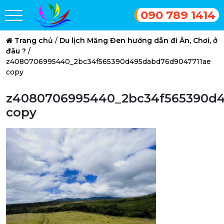
090 789 1414
Trang chủ
/
Du lịch Măng Đen hướng dẫn đi Ăn, Chơi, ở
đâu ?
/
z4080706995440_2bc34f565390d495dabd76d9047711ae
copy
z4080706995440_2bc34f565390d4
copy