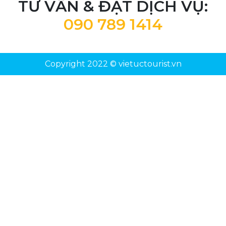
TƯ VẤN & ĐẶT DỊCH VỤ:
090 789 1414
Copyright 2022 © vietuctourist.vn