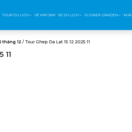
TOUR DU LỊCH
VÉ MÁY BAY
XE DU LỊCH
FLOWER GRADEN
KHÁ
5 tháng 12
/
Tour Ghep Da Lat 15 12 2025 11
5 11