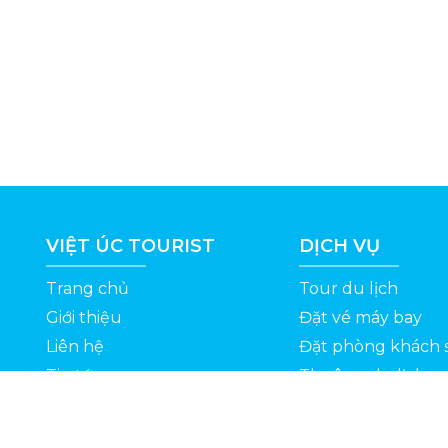
VIỆT ÚC TOURIST
DỊCH VỤ
Trang chủ
Tour du lịch
Giới thiệu
Đặt vé máy bay
Liên hệ
Đặt phòng khách 
Tin tức
Thuê xe du lịch
ỆT
Kinh nghiệm du lịch
Tuyển dụng
Thông Tin Khuyến Mãi