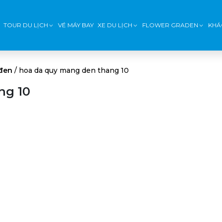
TOUR DU LỊCH
VÉ MÁY BAY
XE DU LỊCH
FLOWER GRADEN
KHÁ
đen
/
hoa da quy mang den thang 10
ng 10