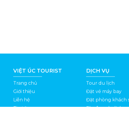
VIỆT ÚC TOURIST
DỊCH VỤ
Trang chủ
Tour du lịch
Giới thiệu
Đặt vé máy bay
Liên hệ
Đặt phòng khách 
Tin tức
Thuê xe du lịch
ỆT
Kinh nghiệm du lịch
Tuyển dụng
Thông Tin Khuyến Mãi