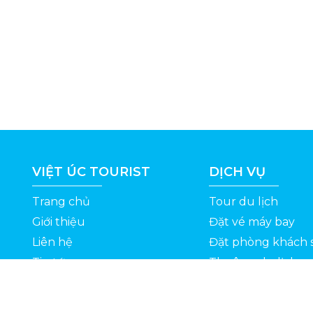
VIỆT ÚC TOURIST
DỊCH VỤ
Trang chủ
Tour du lịch
Giới thiệu
Đặt vé máy bay
Liên hệ
Đặt phòng khách 
Tin tức
Thuê xe du lịch
ỆT
Kinh nghiệm du lịch
Tuyển dụng
Thông Tin Khuyến Mãi