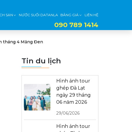
CH SẠN
NƯỚC SUỐI DATANLA
BẢNG GIÁ
LIÊN HỆ
090 789 1414
im tháng 4 Măng Đen
Tin du lịch
Hình ảnh tour
ghép Đà Lạt
ngày 29 tháng
06 năm 2026
29/06/2026
Hình ảnh tour