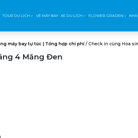
TOUR DU LỊCH
VÉ MÁY BAY
XE DU LỊCH
FLOWER GRADEN
KHÁ
ng máy bay tự túc | Tổng hợp chi phí
/
Check in cùng Hoa s
háng 4 Măng Đen
n