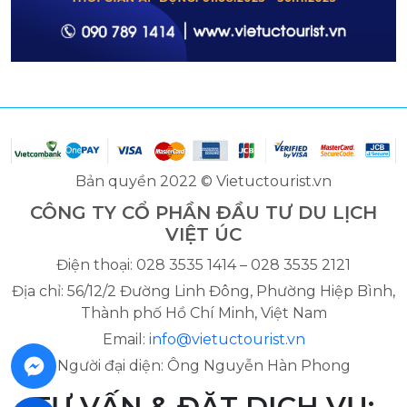
Bản quyền 2022 © Vietuctourist.vn
CÔNG TY CỔ PHẦN ĐẦU TƯ DU LỊCH
VIỆT ÚC
Điện thoại: 028 3535 1414 – 028 3535 2121
Địa chỉ: 56/12/2 Đường Linh Đông, Phường Hiệp Bình,
Thành phố Hồ Chí Minh, Việt Nam
Email:
info@vietuctourist.vn
Người đại diện: Ông Nguyễn Hàn Phong
TƯ VẤN & ĐẶT DỊCH VỤ: