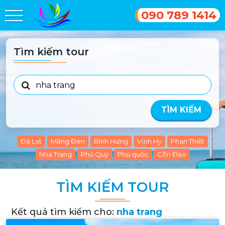
090 789 1414
Tìm kiếm tour
TÌM KIẾM
Đà Lạt
Măng Đen
Bình Hưng
Vĩnh Hy
Phan Thiết
Nha Trang
Phú Quý
Phú quốc
Côn Đảo
TÌM KIẾM TOUR
Kết quả tìm kiếm cho:
nha trang