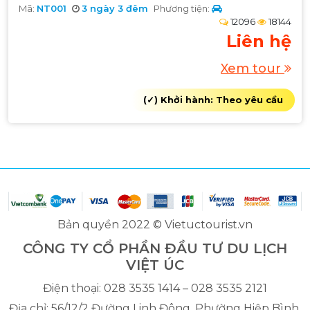
Mã:
NT001
3 ngày 3 đêm
Phương tiện:
12096
18144
Liên hệ
Xem tour
(✓) Khởi hành: Theo yêu cầu
Bản quyền 2022 © Vietuctourist.vn
CÔNG TY CỔ PHẦN ĐẦU TƯ DU LỊCH
VIỆT ÚC
Điện thoại: 028 3535 1414 – 028 3535 2121
Địa chỉ: 56/12/2 Đường Linh Đông, Phường Hiệp Bình,