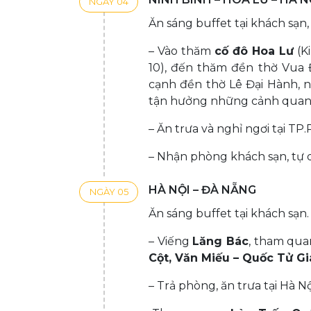
NGÀY 04
Ăn sáng buffet tại khách sạn,
– Vào thăm
cố đô Hoa Lư
(K
10), đến thăm đền thờ Vua 
cạnh đền thờ Lê Đại Hành, 
tận hưởng những cảnh quan 
– Ăn trưa và nghỉ ngơi tại TP
– Nhận phòng khách sạn, tự d
HÀ NỘI – ĐÀ NẴNG
NGÀY 05
Ăn sáng buffet tại khách sạn.
– Viếng
Lăng Bác
, tham qu
Cột, Văn Miếu – Quốc Tử G
– Trả phòng, ăn trưa tại Hà Nộ