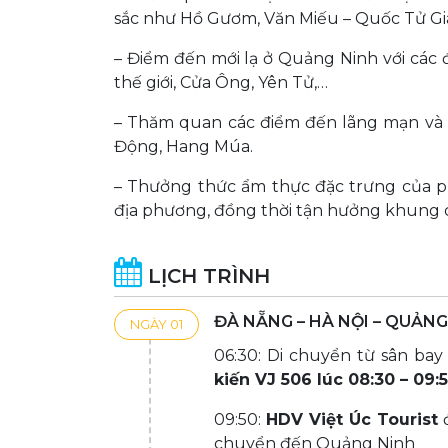
sắc như Hồ Gươm, Văn Miếu – Quốc Tử Giá
– Điểm đến mới lạ ở Quảng Ninh với các 
thế giới, Cửa Ông, Yên Tử,…
– Thăm quan các điểm đến lãng mạn và đ
Động, Hang Múa.
– Thưởng thức ẩm thực đặc trưng của p
địa phương, đồng thời tận hưởng khung c
LỊCH TRÌNH
ĐÀ NẴNG – HÀ NỘI – QUẢNG
NGÀY 01
06:30: Di chuyển từ sân bay
kiến VJ 506 lúc 08:30 – 09:
09:50:
HDV Việt Úc Tourist
đ
chuyển đến Quảng Ninh