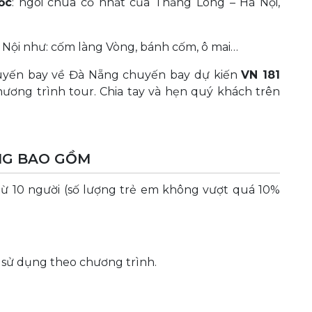
ốc
: ngôi chùa cổ nhất của Thăng Long – Hà Nội,
Nội như: cốm làng Vòng, bánh cốm, ô mai…
huyến bay về Đà Nẵng chuyến bay dự kiến
VN 181
hương trình tour. Chia tay và hẹn quý khách trên
NG BAO GỒM
ừ 10 người (số lượng trẻ em không vượt quá 10%
 sử dụng theo chương trình.