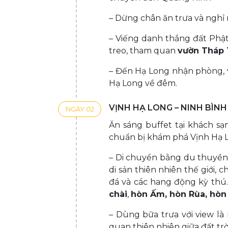
– Dừng chân ăn trưa và nghỉ n
– Viếng danh thắng đất Phậ
treo, tham quan
vườn Tháp 
– Đến Hạ Long nhận phòng, v
Hạ Long về đêm.
VỊNH HẠ LONG – NINH BÌNH
NGÀY 02
Ăn sáng buffet tại khách s
chuẩn bị khám phá Vịnh Hạ 
– Di chuyển bằng du thuyền
di sản thiên nhiên thế giới
đá và các hang động kỳ th
chài
,
hòn Ấm, hòn Rùa, hòn
– Dùng bữa trưa với view l
quan thiên nhiên giữa đất trờ