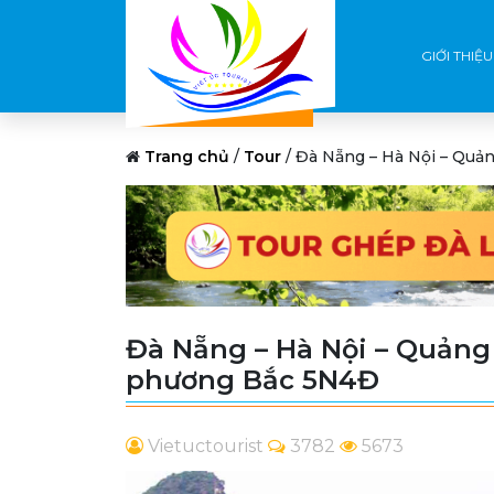
GIỚI THIỆU
Trang chủ
/
Tour
/
Đà Nẵng – Hà Nội – Quả
Đà Nẵng – Hà Nội – Quảng 
phương Bắc 5N4Đ
Vietuctourist
3782
5673