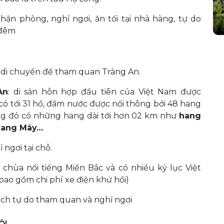
nhận phòng, nghỉ ngơi, ăn tối tại nhà hàng, tự do
 đêm
H
, di chuyển để tham quan Tràng An.
An
: di sản hỗn hợp đầu tiên của Việt Nam được
ó tới 31 hồ, đầm nước được nối thông bởi 48 hang
ong đó có những hang dài tới hơn 02 km như
hang
 hang Mây…
 ngơi tại chỗ.
i chùa nổi tiếng Miền Bắc và có nhiều kỷ lục Việt
bao gồm chi phí xe điện khứ hồi)
hách tự do tham quan và nghỉ ngơi
ỘI