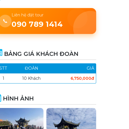
Liên hệ đặt tour
📞
090 789 1414
BẢNG GIÁ KHÁCH ĐOÀN
STT
ĐOÀN
GIÁ
1
10 Khách
6,750,000đ
HÌNH ẢNH