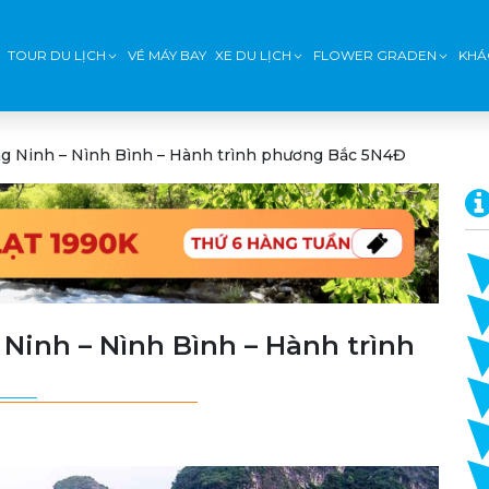
TOUR DU LỊCH
VÉ MÁY BAY
XE DU LỊCH
FLOWER GRADEN
KHÁ
ng Ninh – Nình Bình – Hành trình phương Bắc 5N4Đ
Ninh – Nình Bình – Hành trình