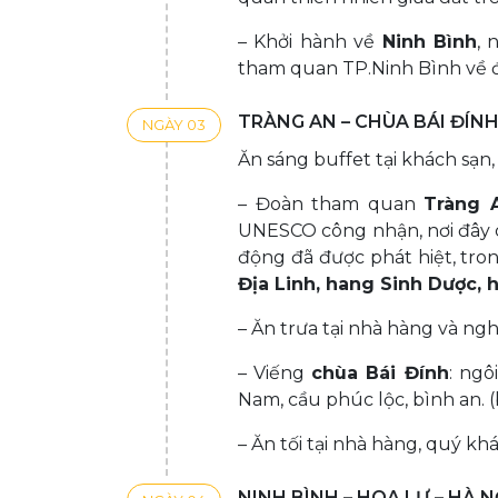
– Khởi hành về
Ninh Bình
, 
tham quan TP.Ninh Bình về
TRÀNG AN – CHÙA BÁI ĐÍN
NGÀY 03
Ăn sáng buffet tại khách sạn
– Đoàn tham quan
Tràng 
UNESCO công nhận, nơi đây c
động đã được phát hiệt, tr
Địa Linh, hang Sinh Dược,
– Ăn trưa tại nhà hàng và nghỉ
– Viếng
chùa Bái Đính
: ngô
Nam, cầu phúc lộc, bình an. (
– Ăn tối tại nhà hàng, quý k
NINH BÌNH – HOA LƯ – HÀ N