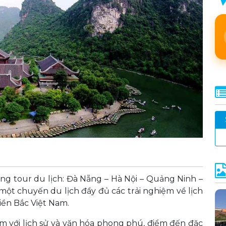
g tour du lịch: Đà Nẵng – Hà Nội – Quảng Ninh –
t chuyến du lịch đầy đủ các trải nghiệm về lịch
iền Bắc Việt Nam.
m với lịch sử và văn hóa phong phú, điểm đến đặc