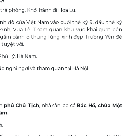
 trả phòng. Khởi hành đi Hoa Lư.
inh đô của Việt Nam vào cuối thế kỷ 9, đầu thế kỷ
Đinh, Vua Lê. Tham quan khu vực khai quật bên
ngắm cảnh ở thung lũng xinh đẹp Trường Yên để
tuyệt vời.
.Phủ Lý, Hà Nam.
o nghỉ ngơi và tham quan tại Hà Nội
an
phủ Chủ Tịch
, nhà sàn, ao cá
Bác Hồ, chùa Một
iám.
i.