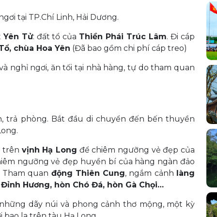
gơi tại TP.Chí Linh, Hải Dương.
t
Yên Tử
: đất tổ của
Thiền Phái Trúc Lâm
. Đi cáp
Tổ, chùa Hoa Yên
(Đã bao gồm chi phí cáp treo)
à nghỉ ngơi, ăn tối tại nhà hàng, tự do tham quan
ạn, trả phòng. Bắt đầu di chuyển đến bến thuyền
Long.
 trên
vịnh Hạ Long
để chiêm ngưỡng vẻ đẹp của
, chiêm ngưỡng vẻ đẹp huyền bí của hàng ngàn đảo
ú. Tham quan
động Thiên Cung
, ngắm cảnh
làng
 Đỉnh Hương, hòn Chó Đá, hòn Gà Chọi…
à những dãy núi và phong cảnh thơ mộng, một kỳ
i bao la trên tàu Hạ Long.