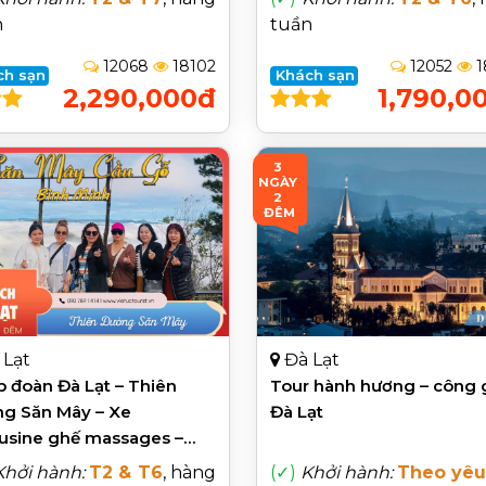
n
tuần
12068
18102
12052
1
ch sạn
Khách sạn
2,290,000đ
1,790,0
3 
NGÀY 
2 
ĐÊM
 Lạt
Đà Lạt
 đoàn Đà Lạt – Thiên
Tour hành hương – công 
g Săn Mây – Xe
Đà Lạt
usine ghế massages –
 thương gia
Khởi hành:
T2 & T6
, hàng
(✓)
Khởi hành:
Theo yêu