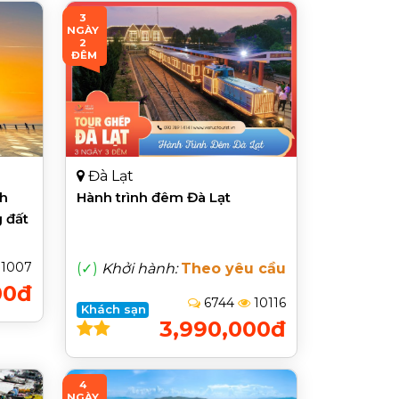
3 
NGÀY 
2 
ĐÊM
Đà Lạt
nh
Hành trình đêm Đà Lạt
 đất
1007
(✓)
Khởi hành:
Theo yêu cầu
00đ
6744
10116
Khách sạn
3,990,000đ
4 
NGÀY 