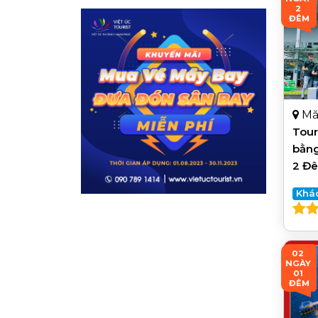
2 
ĐÊM
Mă
Tour
bằng
2 Đ
Khá
02 
NGÀY 
01 
ĐÊM