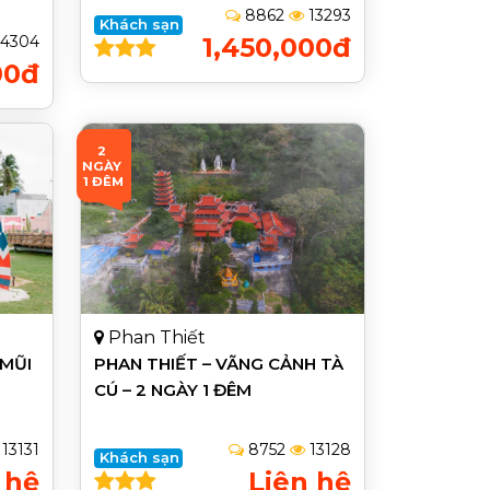
8862
13293
Khách sạn
4304
1,450,000đ
00đ
2 
NGÀY 
1 ĐÊM
Phan Thiết
 MŨI
PHAN THIẾT – VÃNG CẢNH TÀ
CÚ – 2 NGÀY 1 ĐÊM
13131
8752
13128
Khách sạn
 hệ
Liên hệ