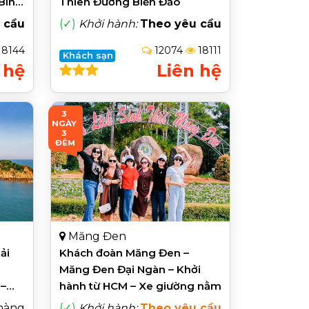
Bình
Thiên Đường Biển Đảo
Ngắm
 cầu
(✓)
Khởi hành:
Theo yêu cầu
18144
12074
18111
Khách sạn
 hệ
Liên hệ
3 
NGÀY 
3 
ĐÊM
Măng Đen
ải
Khách đoàn Măng Đen –
Măng Đen Đại Ngàn – Khởi
–
hành từ HCM – Xe giường nằm
 hàng
(✓)
Khởi hành:
Theo yêu cầu