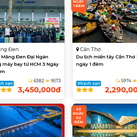
NGÀY 
1 ĐÊM
ng Đen
Cần Thơ
 Măng Đen Đại Ngàn
Du lịch miền tây Cần Thơ
 máy bay từ HCM 3 Ngày
ngày 1 đêm
êm
6382
9573
5974
ch sạn
Khách sạn
3,450,000đ
2,290,0
03 
NGÀY 
02 
ĐÊM