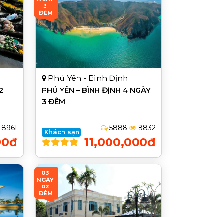
3 
ĐÊM
Phú Yên - Bình Định
 2
PHÚ YÊN – BÌNH ĐỊNH 4 NGÀY
3 ĐÊM
8961
5888
8832
Khách sạn
00đ
11,000,000đ
03 
NGÀY 
02 
ĐÊM