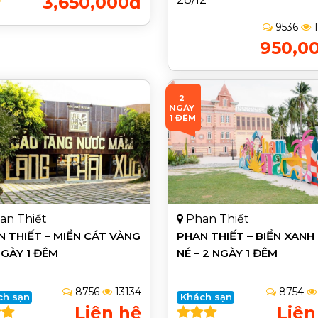
3,650,000đ
9536
1
950,0
2 
NGÀY 
1 ĐÊM
an Thiết
Phan Thiết
 THIẾT – MIỀN CÁT VÀNG
PHAN THIẾT – BIỂN XANH
NGÀY 1 ĐÊM
NÉ – 2 NGÀY 1 ĐÊM
8756
13134
8754
ch sạn
Khách sạn
Liên hệ
Liên