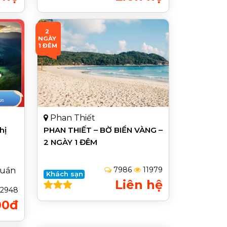
2 
NGÀY 
1 ĐÊM
Phan Thiết
hị
PHAN THIẾT – BỜ BIỂN VÀNG –
2 NGÀY 1 ĐÊM
7986
11979
tuần
Khách sạn
Liên hệ
2948
00đ