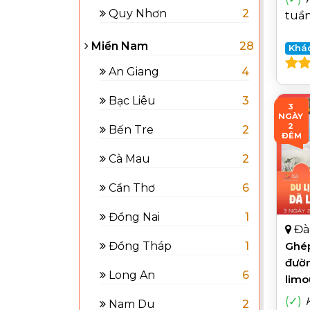
Quy Nhơn
2
tuầ
Miền Nam
28
Khá
An Giang
4
Bạc Liêu
3
3 
NGÀY 
2 
Bến Tre
2
ĐÊM
Cà Mau
2
Cần Thơ
6
Đồng Nai
1
Đà
Ghép
Đồng Tháp
1
đườn
Long An
6
limo
Hạng
(✓)
Nam Du
2