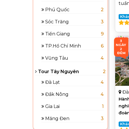
tuầ
Phú Quốc
2
Khá
Sóc Trăng
3
Tiền Giang
9
3 
NGÀY 
TP.Hồ Chí Minh
6
2 
ĐÊM
Vũng Tàu
4
Tour Tây Nguyên
2
Đà Lạt
4
Đà
Đắk Nông
4
Hành
nghi
Gia Lai
1
đoà
Măng Đen
3
Khá