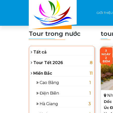
GIỚI THIỆU
Tour trong nước
tou
3 
Tất cả
NGÀY 
2 
ĐÊM
Tour Tết 2026
8
Miền Bắc
11
Cao Bằng
1
Điện Biên
1
Nh
Dốc 
Hà Giang
3
Úc Đ