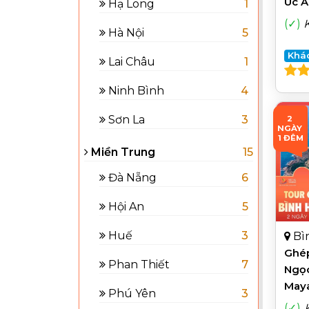
Uc A
Hạ Long
1
Retr
(✓)
Hà Nội
5
Khá
Lai Châu
1
Ninh Bình
4
Sơn La
3
2 
NGÀY 
1 ĐÊM
Miền Trung
15
Đà Nẵng
6
Hội An
5
Huế
3
Bì
Ghép
Phan Thiết
7
Ngọc
Maya
Phú Yên
3
Bữa 
(✓)