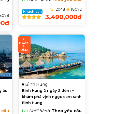
12048
18072
Khách sạn
8078
3,490,000đ
00đ
2 
NGÀY 
2 
ĐÊM
Bình Hưng
giáo
Bình Hưng 2 ngày 2 đêm –
khám phá vịnh ngọc cam ranh
Bình Hưng
 cầu
(✓)
Khởi hành:
Theo yêu cầu