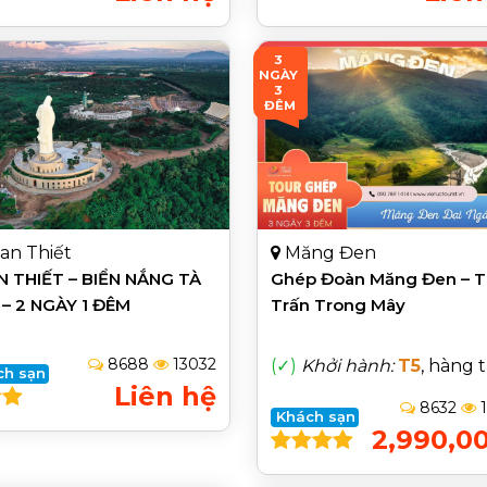
3 
NGÀY 
3 
ĐÊM
an Thiết
Măng Đen
 THIẾT – BIỂN NẮNG TÀ
Ghép Đoàn Măng Đen – T
– 2 NGÀY 1 ĐÊM
Trấn Trong Mây
8688
13032
(✓)
Khởi hành:
T5
, hàng 
ch sạn
Liên hệ
8632
1
Khách sạn
2,990,0