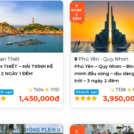
3 
NGÀY 
2 
ĐÊM
an Thiết
Phú Yên - Quy Nhơn
 THIẾT – HẢI TRÌNH KÊ
Phú Yên – Quy Nhơn – Bì
 2 NGÀY 1 ĐÊM
minh đầu sóng – dịu dàng
trời – 3 ngày 2 đêm
7434
11151
7338
1
ch sạn
Khách sạn
1,450,000đ
3,950,0
2 