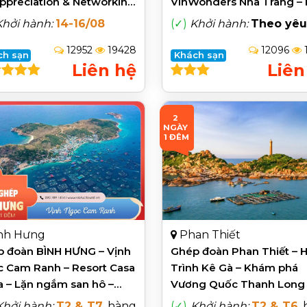
ppreciation & Networking
VinWonders Nha Trang – 
eat 2026
Hưng – Hang Yến – Lặn 
Khởi hành:
14-16/08
(✓)
Khởi hành:
Theo yêu
San Hô
12952
19428
12096
ch sạn
Khách sạn
Liên hệ
Liên
2 
NGÀY 
1 ĐÊM
nh Hưng
Phan Thiết
 đoàn BÌNH HƯNG – Vịnh
Ghép đoàn Phan Thiết – H
 Cam Ranh – Resort Casa
Trình Kê Gà – Khám phá
 – Lặn ngắm san hô –
Vương Quốc Thanh Long 
tối tôm hùm
Tiệc Gala
Khởi hành:
T2 & T7
, hàng
(✓)
Khởi hành:
T2 & T6
,