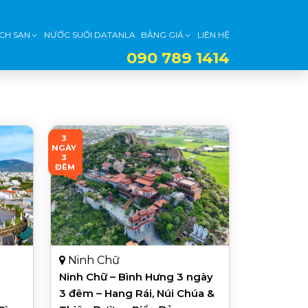
CH SẠN
NƯỚC SUỐI DATANLA
BẢNG GIÁ
LIÊN HỆ
090 789 1414
3 
NGÀY 
3 
ĐÊM
Ninh Chữ
Ninh Chữ – Bình Hưng 3 ngày
3 đêm – Hang Rái, Núi Chúa &