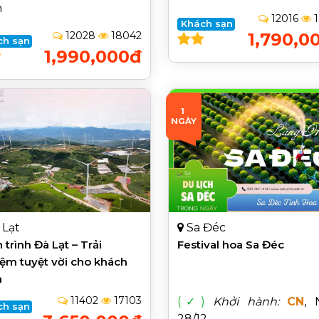
n
12016
1
Khách sạn
12028
18042
1,790,0
ch sạn
1,990,000đ
1 
NGÀY
 Lạt
Sa Đéc
 trình Đà Lạt – Trải
Festival hoa Sa Đéc
ệm tuyệt vời cho khách
n
11402
17103
(✓)
Khởi hành:
CN
, 
ch sạn
28/12