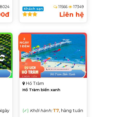
8024
11566
17349
Khách sạn
00đ
Liên hệ
2 
NGÀY 
1 ĐÊM
Hồ Tràm
Hồ Tràm biển xanh
Ngày
(✓)
Khởi hành:
T7
, hàng tuần