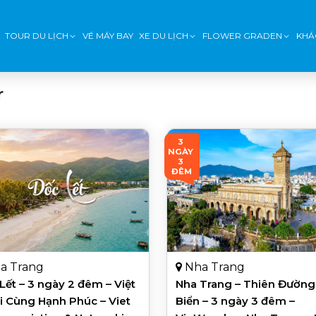
TOUR DU LỊCH
VÉ MÁY BAY
XE DU LỊCH
FLOWER GRADEN
KHÁ
r
3 
NGÀY 
3 
ĐÊM
a Trang
Nha Trang
Lết – 3 ngày 2 đêm – Việt
Nha Trang – Thiên Đường
i Cùng Hạnh Phúc – Viet
Biển – 3 ngày 3 đêm –