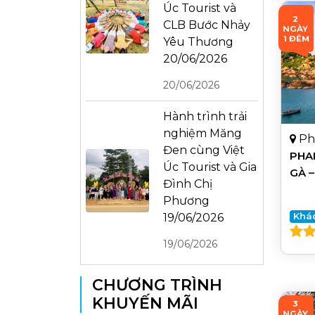
Úc Tourist và
2 
CLB Bước Nhảy
NGÀY 
1 ĐÊM
Yêu Thương
20/06/2026
20/06/2026
Hành trình trải
nghiệm Măng
Ph
Đen cùng Việt
PHAN
Úc Tourist và Gia
GÀ –
Đình Chị
Phương
Khá
19/06/2026
19/06/2026
CHƯƠNG TRÌNH
KHUYẾN MÃI
3 
NGÀY 