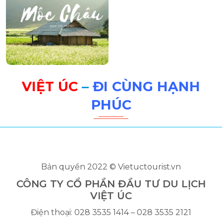
VIỆT ÚC
–
ĐI CÙNG HẠNH
PHÚC
Bản quyền 2022 © Vietuctourist.vn
CÔNG TY CỔ PHẦN ĐẦU TƯ DU LỊCH
VIỆT ÚC
Điện thoại: 028 3535 1414 – 028 3535 2121