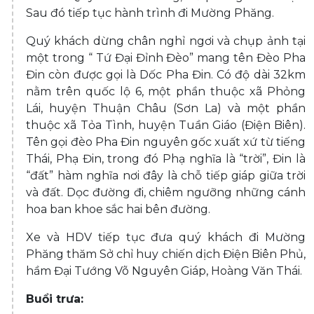
Sau đó tiếp tục hành trình đi Mường Phăng.
Quý khách dừng chân nghỉ ngơi và chụp ảnh tại
một trong “ Tứ Đại Đỉnh Đèo” mang tên Đèo Pha
Đin còn được gọi là Dốc Pha Đin. Có độ dài 32km
nằm trên quốc lộ 6, một phần thuộc xã Phỏng
Lái, huyện Thuận Châu (Sơn La) và một phần
thuộc xã Tỏa Tình, huyện Tuần Giáo (Điện Biên).
Tên gọi đèo Pha Đin nguyên gốc xuất xứ từ tiếng
Thái, Phạ Đin, trong đó Phạ nghĩa là “trời”, Đin là
“đất” hàm nghĩa nơi đây là chỗ tiếp giáp giữa trời
và đất. Dọc đường đi, chiêm ngưỡng những cánh
hoa ban khoe sắc hai bên đường.
Xe và HDV tiếp tục đưa quý khách đi Mường
Phăng thăm Sở chỉ huy chiến dịch Điện Biên Phủ,
hầm Đại Tướng Võ Nguyên Giáp, Hoàng Văn Thái.
Buổi trưa: