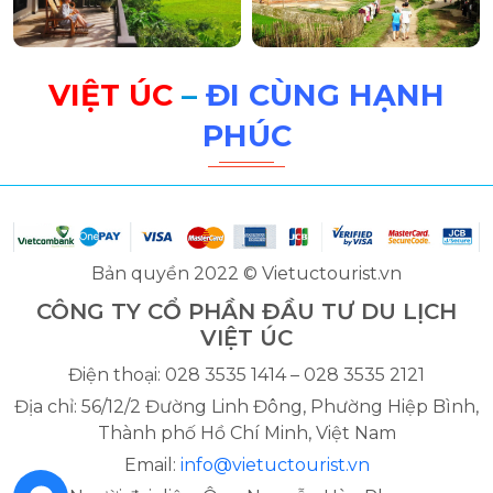
VIỆT ÚC
–
ĐI CÙNG HẠNH
PHÚC
Bản quyền 2022 © Vietuctourist.vn
CÔNG TY CỔ PHẦN ĐẦU TƯ DU LỊCH
VIỆT ÚC
Điện thoại: 028 3535 1414 – 028 3535 2121
Địa chỉ: 56/12/2 Đường Linh Đông, Phường Hiệp Bình,
Thành phố Hồ Chí Minh, Việt Nam
Email:
info@vietuctourist.vn