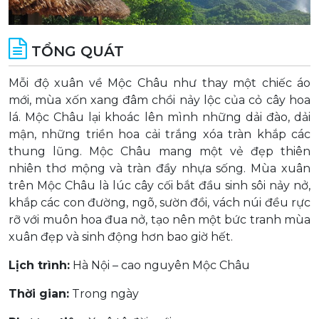
TỔNG QUÁT
Mỗi độ xuân về Mộc Châu như thay một chiếc áo
mới, mùa xốn xang đâm chồi nảy lộc của cỏ cây hoa
lá. Mộc Châu lại khoác lên mình những dải đào, dải
mận, những triền hoa cải trắng xóa tràn khắp các
thung lũng. Mộc Châu mang một vẻ đẹp thiên
nhiên thơ mộng và tràn đầy nhựa sống. Mùa xuân
trên Mộc Châu là lúc cây cối bắt đầu sinh sôi nảy nở,
khắp các con đường, ngõ, sườn đồi, vách núi đều rực
rỡ với muôn hoa đua nở, tạo nên một bức tranh mùa
xuân đẹp và sinh động hơn bao giờ hết.
Lịch trình:
Hà Nội – cao nguyên Mộc Châu
Thời gian:
Trong ngày