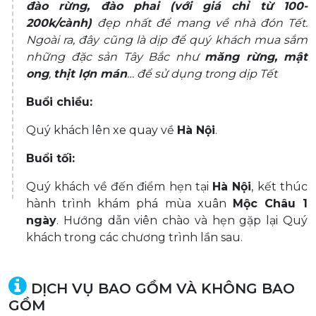
đào rừng, đào phai
(với giá chỉ từ 100-
200k/cành)
đẹp nhất để mang về nhà đón Tết.
Ngoài ra, đây cũng là dịp để quý khách mua sắm
những đặc sản Tây Bắc như
măng rừng, mật
ong
,
thịt lợn mán
… để sử dụng trong dịp Tết
Buổi chiều:
Quý khách lên xe quay về
Hà Nội
.
Buổi tối:
Quý khách về đến điểm hẹn tại
Hà Nội
, kết thúc
hành trình khám phá mùa xuân
Mộc Châu 1
ngày
. Hướng dẫn viên chào và hẹn gặp lại Quý
khách trong các chương trình lần sau.
DỊCH VỤ BAO GỒM VÀ KHÔNG BAO
GỒM