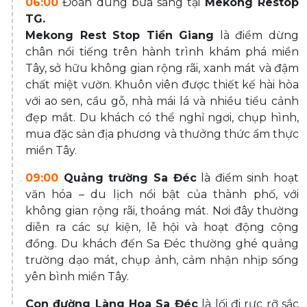
06:00
Đoàn dùng bữa sáng tại
Mekong Restop
TG.
Mekong Rest Stop Tiền Giang
là điểm dừng
chân nổi tiếng trên hành trình khám phá miền
Tây, sở hữu không gian rộng rãi, xanh mát và đậm
chất miệt vườn. Khuôn viên được thiết kế hài hòa
với ao sen, cầu gỗ, nhà mái lá và nhiều tiểu cảnh
đẹp mắt. Du khách có thể nghỉ ngơi, chụp hình,
mua đặc sản địa phương và thưởng thức ẩm thực
miền Tây.
09:00
Quảng trường Sa Đéc
là điểm sinh hoạt
văn hóa – du lịch nổi bật của thành phố, với
không gian rộng rãi, thoáng mát. Nơi đây thường
diễn ra các sự kiện, lễ hội và hoạt động cộng
đồng. Du khách đến Sa Đéc thường ghé quảng
trường dạo mát, chụp ảnh, cảm nhận nhịp sống
yên bình miền Tây.
Con đường Làng Hoa Sa Đéc
là lối đi rực rỡ sắc