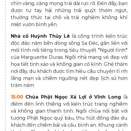
chín vàng, căng mọng trải dài rực rỡ. Đến đây, bạn
được tự tay hái những trái quýt thơm ngọt,
thưởng thức tại chỗ và trải nghiệm không khí
miệt vườn bình yên.
Nhà cổ Huỳnh Thủy Lê
là công trình kiến trúc
độc đáo nằm bên dòng sông Sa Đéc, gắn liền với
mối tình nổi tiếng trong tiểu thuyết *Người tình*
của Marguerite Duras. Ngôi nhà mang vẻ đẹp với
họa tiết tinh xảo và không gian cổ kính. Ghé thăm
nơi đây, du khách được tìm hiểu câu chuyện tì nh
lãng mạn và chiêm ngưỡng nét đẹp lịch sử hơn
trăm năm
15:00
Chùa Phật Ngọc Xá Lợi ở Vĩnh Long
là
điểm đến linh thiêng với kiến trúc trang nghiêm
và không gian thanh tịnh. Ngôi chùa nổi bật với
tượng Phật Ngọc quý báu, thu hút đông đảo du
khách đến chiêm bái và cầu bình an. Khung cảnh