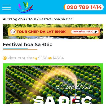
090 789 1414
Trang chủ
/
Tour
/
Festival hoa Sa Đéc
Festival hoa Sa Đéc
Vietuctourist
9536
14304