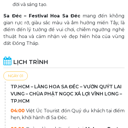
đời và sáng tạo.
Sa Đéc – Festival Hoa Sa Đéc
mang đến không
gian rực rỡ, giàu sắc màu và âm hưởng miền Tây, là
điểm đến lý tưởng để vui chơi, chiêm ngưỡng nghệ
thuật hoa và cảm nhận vẻ đẹp hiền hòa của vùng
đất Đồng Tháp.
LỊCH TRÌNH
NGÀY 01
TP.HCM – LÀNG HOA SA ĐÉC – VƯỜN QUÝT LAI
VUNG – CHÙA PHẬT NGỌC XÁ LỢI VĨNH LONG –
TP.HCM
04:00
Việt Úc Tourist đón Quý du khách tại điểm
hẹn, khởi hành đi Sa Đéc.