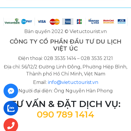
Bản quyền 2022 © Vietuctourist.vn
CÔNG TY CỔ PHẦN ĐẦU TƯ DU LỊCH
VIỆT ÚC
Điện thoại: 028 3535 1414 – 028 3535 2121
Địa chỉ: 56/12/2 Đường Linh Đông, Phường Hiệp Bình,
Thành phố Hồ Chí Minh, Việt Nam
Email:
info@vietuctourist.vn
Người đại diện: Ông Nguyễn Hàn Phong
TƯ VẤN & ĐẶT DỊCH VỤ:
090 789 1414