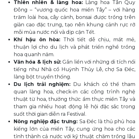
Thiên nhiên & làng hoa:
Làng hoa Tân Quy
Đông – “vương quốc hoa miền Tây” – với hàng
trăm loài hoa, cây cảnh, bonsai được trồng trên
giàn cao đặc trưng, tạo nên khung cảnh rực rỡ
mỗi mùa nước nổi và dịp cận Tết.
Khí hậu ôn hòa:
Thời tiết dễ chịu, mát mẻ,
thuận lợi cho du lịch và phát triển nghề trồng
hoa quanh năm.
Văn hóa & lịch sử:
Gắn liền với những di tích nổi
tiếng như Nhà cổ Huỳnh Thủy Lê, chợ Sa Đéc,
làng bột truyền thống.
Du lịch trải nghiệm:
Du khách có thể tham
quan làng hoa, check-in các công trình nghệ
thuật từ hoa, thưởng thức ẩm thực miền Tây và
tham gia nhiều hoạt động lễ hội đặc sắc trong
suốt thời gian diễn ra Festival.
Nông nghiệp đặc trưng:
Sa Đéc là thủ phủ hoa
kiểng lớn của miền Tây, cung ứng hoa cho các
tỉnh thành cả nước với kỹ thuật chăm trồng lâu