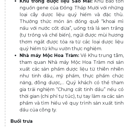
Khu trồng dược liệu Sao Mai
:
Khu bảo tồn
nguồn gene của Đồng Tháp Mười với những
loại cây dược liệu quý hiếm và đặc thù.
Thưởng thức món ăn đồng quê “khoai mì
nấu với nước cốt dừa”, uống trà lá sen trắng
(tự trồng và chế biến), ngửi được mùi hương
thơm ngát được tỏa ra từ các loại dược liệu
quý hiếm từ khu vườn thực nghiệm.
Nhà máy Mộc Hoa Tràm
:
Về Khu trung tâm,
tham quan Nhà máy Mộc Hoa Tràm nơi sản
xuất các sản phẩm dược liệu từ thiên nhiên
như tinh dầu, mỹ phẩm, thực phẩm chức
năng, đông dược,… Quý khách có thể tham
gia trải nghiệm “Chưng cất tinh dầu” nếu có
thời gian (chi phí tự túc), tự tay làm ra các sản
phẩm và tìm hiểu về quy trình sản xuất tinh
dầu của công ty.
Buổi trưa