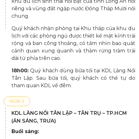
khu du lịch sinh thái nổi bật của tỉnh Long An nói
riêng và vùng đất ngập nước Đồng Tháp Mười nói
chung.
Quý khách nhận phòng tại Khu tháp của khu du
lịch với các phòng ngủ được thiết kế mặt kính trải
rộng và ban công thoáng, có tầm nhìn bao quát
cảnh quan xung quanh và thảm rừng tràm trải
dài từ phía trên cao.
18h00:
Quý khách dùng bữa tối tại KDL Làng Nổi
Tân Lập. Sau bữa tối, quý khách có thể tự do
tham quan KDL về đêm.
NGÀY 2
KDL LÀNG NỔI TÂN LẬP – TÂN TRỤ – TP.HCM
(ĂN SÁNG, TRƯA)
Buổi sáng: