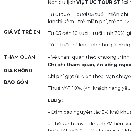
Nón du lịch
VIỆT ÚC TOURIST
1cái
Từ 01 tuổi – dưới 05 tuổi : miễn phí,
lớnchỉ kèm 1 trẻ miễn phí, trẻ thứ 2
GIÁ VÉ TRẺ EM
Từ 05 đến 10 tuổi : tuổi tính 70% g
Từ 11 tuổi trở lên tính như giá vé ng
THAM QUAN
– Vé tham quan theo chương trình
Chi phí tham quan, ăn uống ngoà
GIÁ KHÔNG
Chi phí giặt ủi, điện thoại, vận chu
BAO GỒM
Thuế VAT 10%. (khi khách hàng yêu c
Lưu ý:
– Đảm bảo nguyên tắc 5K, khử khu
– Thẻ xanh covid (khách đã tiêm vac
hoàn tất mũi 2 trước 14 ngày và k