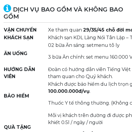
DỊCH VỤ BAO GỒM VÀ KHÔNG BAO
GỒM
VẬN CHUYỂN
Xe tham quan
29/35/45 chỗ đời m
KHÁCH SẠN
Khách sạn KDL Làng Nổi Tân Lập –
02 bữa Ăn sáng: setmenu tô ly
ĂN UỐNG
3 bữa Ăn chính: set menu 160.000 
HƯỚNG DẪN
Đoàn có hướng dẫn viên Tiếng Việt 
VIÊN
tham quan cho Quý khách.
Khách được bảo hiểm du lịch trọn g
100.000.000đ/vụ
.
BẢO HIỂM
Thuốc Y tế thông thường. (Không có
Mỗi vị khách trên đường đi được ph
khiết 0.5l / ngày / người
QUÀ TẶNG