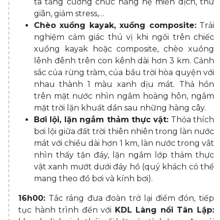
ta tăng cường chức năng hệ miễn dịch, thư
giãn, giảm stress,…
Chèo xuồng kayak, xuồng composite
:
Trải
nghiệm cảm giác thú vị khi ngồi trên chiếc
xuồng kayak hoặc composite, chèo xuồng
lênh đênh trên con kênh dài hơn 3 km. Cảnh
sắc của rừng tràm, của bầu trời hòa quyện với
nhau thành 1 màu xanh dịu mát. Thả hồn
trên mặt nước nhìn ngắm hoàng hôn, ngắm
mặt trời lặn khuất dần sau những hàng cây.
Bơi lội, lặn ngắm thảm thực vật
:
Thỏa thích
bơi lội giữa đất trời thiên nhiên trong làn nước
mát với chiều dài hơn 1 km, làn nước trong vắt
nhìn thấy tận đáy, lặn ngắm lớp thảm thực
vật xanh mướt dưới đáy hồ (quý khách có thể
mang theo đồ bơi và kính bơi).
16h00:
Tắc ráng đưa đoàn trở lại điểm đón, tiếp
tục hành trình đến với
KDL Làng nổi Tân Lập: