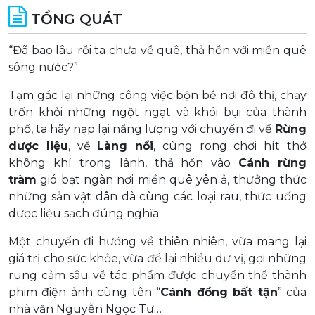
TỔNG QUÁT
“Đã bao lâu rồi ta chưa về quê, thả hồn với miền quê
sông nước?”
Tạm gác lại những công việc bộn bề nơi đô thị, chạy
trốn khỏi những ngột ngạt và khói bụi của thành
phố, ta hãy nạp lại năng lượng với chuyến đi về
Rừng
dược liệu
, về
Làng nổi
, cùng rong chơi hít thở
không khí trong lành, thả hồn vào
Cánh rừng
tràm
gió bạt ngàn nơi miền quê yên ả, thưởng thức
những sản vật dân dã cùng các loại rau, thức uống
dược liệu sạch đúng nghĩa
Một chuyến đi hướng về thiên nhiên, vừa mang lại
giá trị cho sức khỏe, vừa để lại nhiều dư vị, gợi những
rung cảm sâu về tác phẩm được chuyển thể thành
phim điện ảnh cùng tên “
Cánh đồng bất tận
” của
nhà văn Nguyễn Ngọc Tư…