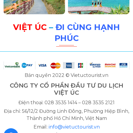
VIỆT ÚC
–
ĐI CÙNG HẠNH
PHÚC
Bản quyền 2022 © Vietuctourist.vn
CÔNG TY CỔ PHẦN ĐẦU TƯ DU LỊCH
VIỆT ÚC
Điện thoại: 028 3535 1414 – 028 3535 2121
Địa chỉ: 56/12/2 Đường Linh Đông, Phường Hiệp Bình,
Thành phố Hồ Chí Minh, Việt Nam
Email:
info@vietuctourist.vn