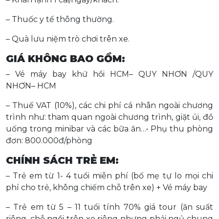
– Thuốc y tế thông thường.
– Quà lưu niệm trò chơi trên xe.
GIÁ KHÔNG BAO GỒM:
– Vé máy bay khứ hồi HCM– QUY NHƠN /QUY
NHƠN– HCM
– Thuế VAT (10%), các chi phí cá nhân ngoài chương
trình như: tham quan ngoài chương trình, giặt ủi, đồ
uống trong minibar và các bữa ăn…• Phụ thu phòng
đơn: 800.000đ/phòng
CHÍNH SÁCH TRẺ EM:
– Trẻ em từ 1- 4 tuổi miễn phí (bố mẹ tự lo mọi chi
phí cho trẻ, không chiếm chỗ trên xe) + Vé máy bay
– Trẻ em từ 5 – 11 tuổi tính 70% giá tour (ăn suất
riêng, chỗ ngồi trên xe riêng nhưng phải ngủ chung