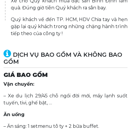
Xe chở Quý khách mua đặc sản Bình Định làm
quà. Đúng giờ tiễn Quý khách ra sân bay.
Quý khách về đến TP. HCM, HDV Chia tay và hẹn
gặp lại quý khách trong những chặng hành trình
tiếp theo của công ty !
DỊCH VỤ BAO GỒM VÀ KHÔNG BAO
GỒM
GIÁ BAO GỒM
Vận chuyển:
– Xe du lịch 29/45 chỗ ngồi đời mới, máy lạnh suốt
tuyến, tivi, ghế bật, …
Ăn uống
– Ăn sáng: 1 setmenu tô ty + 2 bữa buffet.