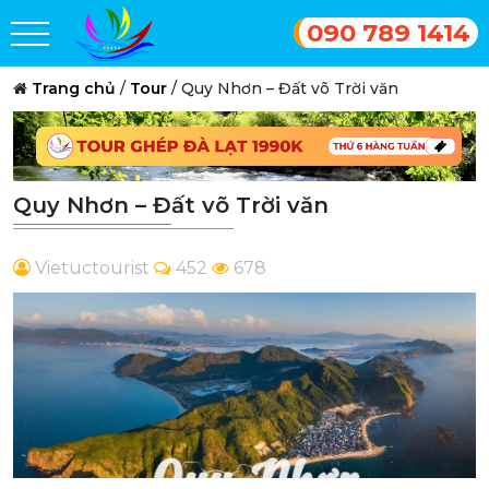
090 789 1414
Trang chủ
/
Tour
/
Quy Nhơn – Đất võ Trời văn
Quy Nhơn – Đất võ Trời văn
Vietuctourist
452
678