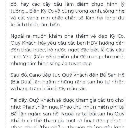
đồ, hay các cây cầu làm điểm chụp hình lý
tưởng… Biển Kỳ Co vô cùng trong xanh, sóng nhẹ
và cát vàng mịn chắc chắn sẽ làm hài lòng du
khách thích tắm biển.
Ngoài ra muốn khám phá thêm vẻ đẹp Kỳ Co,
Quý Khách hãy yêu cầu các bạn HDV hướng dẫn
đến thác nước, hồ nước ngọt đặc biệt là Cây cầu
Tình Yêu (Cầu Yến) miễn phí để mang cho mình
những tấm hình sống ảo tuyệt đẹp
Sau đó, Cano tiếp tục Quý khách đến Bãi San Hô
(Bãi Dứa) lặn ngắm những rặng san hô tự nhiên
và hàng trăm loài cá đầy màu sắc.
Tại đây, Quý Khách sẽ được tham gia các trò chơi
như: Phao thiên nga, Phao thú nhún miễn phí tại
Bãi lặn ngắm san hô. Ngoài ra tại bãi san hô Quý
Khách có thể tham gia một số hoạt động như: –
Phao chuối (thu phí) – Thuyền thúng đáy kính