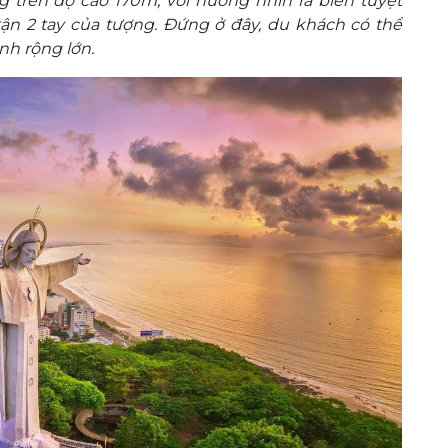
g trên độ cao 170m, với hướng nhìn ra biển tuyệt
tận 2 tay của tượng. Đứng ở đây, du khách có thể
h rộng lớn.