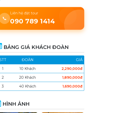
Liên hệ đặt tour
📞
090 789 1414
BẢNG GIÁ KHÁCH ĐOÀN
STT
ĐOÀN
GIÁ
1
10 Khách
2,290,000đ
2
20 Khách
1,890,000đ
3
40 Khách
1,690,000đ
HÌNH ẢNH