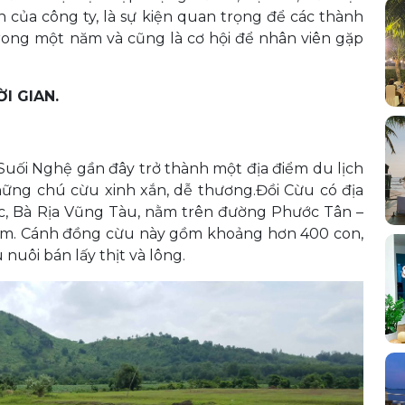
ớn của công ty, là sự kiện quan trọng để các thành
rong một năm và cũng là cơ hội để nhân viên gặp
I GIAN.
uối Nghệ gần đây trở thành một địa điểm du lịch
hững chú cừu xinh xắn, dễ thương.Đồi Cừu có địa
ức, Bà Rịa Vũng Tàu, nằm trên đường Phước Tân –
0km. Cánh đồng cừu này gồm khoảng hơn 400 con,
nuôi bán lấy thịt và lông.