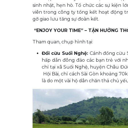
sinh nhật, hẹn hò. Tổ chức các sự kiện l
viên trong công ty tổng kết hoạt động t
gỡ giao lưu tăng sự đoàn kết.
“ENJOY YOUR TIME” – TẬN HƯỞNG THỜ
Tham quan, chụp hình tại:
Đồi cừu Suối Nghệ:
Cánh đồng cừu S
hấp dẫn đông đảo các bạn trẻ với n
chỉ tại xã Suối Nghệ, huyện Châu Đ
Hội Bài, chỉ cách Sài Gòn khoảng 7
là do một vài hộ dân chăn thả chủ yếu 