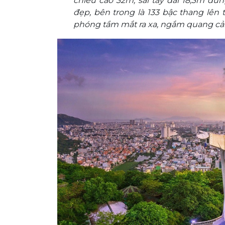
chiều cao 32m, sải tay dài 18,3m đứn
đẹp, bên trong là 133 bậc thang lên 
phóng tầm mắt ra xa, ngắm quang cản