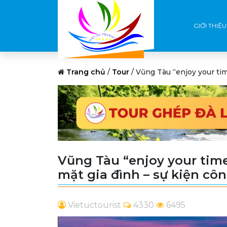
GIỚI THIỆU
Trang chủ
/
Tour
/
Vũng Tàu “enjoy your tim
Vũng Tàu “enjoy your time
mặt gia đình – sự kiện côn
Vietuctourist
4330
6495