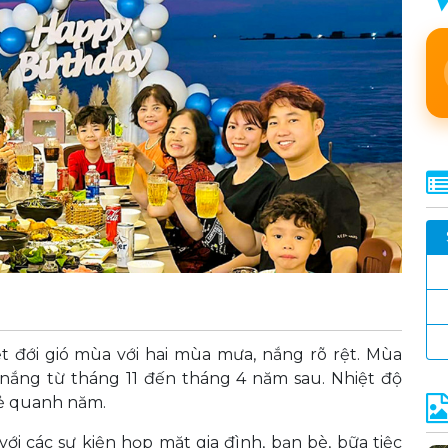
 đới gió mùa với hai mùa mưa, nắng rõ rệt. Mùa
ắng từ tháng 11 đến tháng 4 năm sau. Nhiệt độ
ẻ quanh năm.
ới các sự kiện họp mặt gia đình, bạn bè, bữa tiệc