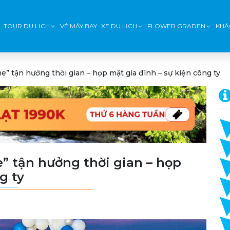
TOUR DU LỊCH
VÉ MÁY BAY
XE DU LỊCH
FLOWER GRADEN
KHÁ
e” tận hưởng thời gian – họp mặt gia đình – sự kiện công ty
” tận hưởng thời gian – họp
g ty