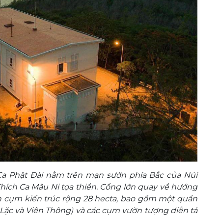
 Ca Phật Đài nằm trên mạn sườn phía Bắc của Núi
Thích Ca Mâu Ni tọa thiền. Cổng lớn quay về hướng
n cụm kiến trúc rộng 28 hecta, bao gồm một quần
 Lặc và Viên Thông) và các cụm vườn tượng diễn tả