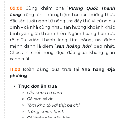
09:00
Cùng khám phá “
Vương Quốc Thanh
Long
” rộng lớn. Trải nghiệm hái trái thưởng thức
đặc sản tươi ngon từ nông trại đầy thú vị cùng gia
đình – cả nhà cùng nhau tận hưởng khoảnh khắc
bình yên giữa thiên nhiên. Ngắm hoàng hôn rực
rỡ giữa vườn thanh long tím hồng, nơi được
mệnh danh là điểm “
săn hoàng hôn
” đẹp nhất.
Check-in chòi hồng độc đáo giữa không gian
xanh mát.
11:00
Đoàn dùng bữa trưa tại
Nhà hàng Địa
phương
.
Thực đơn ăn trưa
Lẩu chua cá cam
Gà ram sả ớt
Tôm kho tộ với thịt ba chỉ
Trứng chiên hành
Cải thảo xào dầu hào