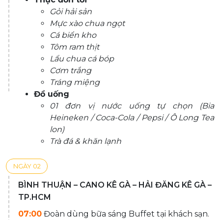
Gỏi hải sản
Mực xào chua ngọt
Cá biển kho
Tôm ram thịt
Lẩu chua cá bóp
Cơm trắng
Tráng miệng
Đồ uống
01 đơn vị nước uống tự chọn (Bia
Heineken / Coca-Cola / Pepsi / Ô Long Tea
lon)
Trà đá & khăn lạnh
NGÀY 02
BÌNH THUẬN – CANO KÊ GÀ – HẢI ĐĂNG KÊ GÀ –
TP.HCM
07:00
Đoàn dùng bữa sáng Buffet tại khách sạn.