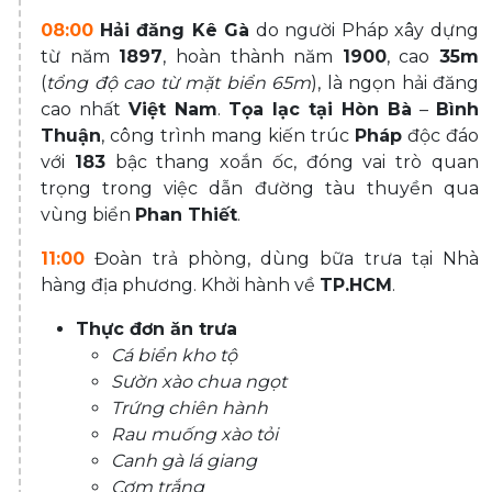
08:00
Hải đăng Kê Gà
do người Pháp xây dựng
từ năm
1897
, hoàn thành năm
1900
, cao
35m
(
tổng độ cao từ mặt biển 65m
), là ngọn hải đăng
cao nhất
Việt Nam
.
Tọa lạc tại Hòn Bà
–
Bình
Thuận
, công trình mang kiến trúc
Pháp
độc đáo
với
183
bậc thang xoắn ốc, đóng vai trò quan
trọng trong việc dẫn đường tàu thuyền qua
vùng biển
Phan Thiết
.
11:00
Đoàn trả phòng, dùng bữa trưa tại Nhà
hàng địa phương. Khởi hành về
TP.HCM
.
Thực đơn ăn trưa
Cá biển kho tộ
Sườn xào chua ngọt
Trứng chiên hành
Rau muống xào tỏi
Canh gà lá giang
Cơm trắng