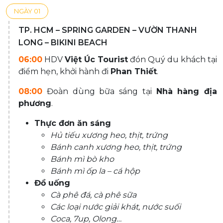
NGÀY 01
TP. HCM – SPRING GARDEN – VƯỜN THANH
LONG – BIKINI BEACH
06:00
HDV
Việt Úc Tourist
đón Quý du khách tại
điểm hẹn, khởi hành đi
Phan Thiết
.
08:00
Đoàn dùng bữa sáng tại
Nhà hàng địa
phương
.
Thực đơn ăn sáng
Hủ tiếu xương heo, thịt, trứng
Bánh canh xương heo, thịt, trứng
Bánh mì bò kho
Bánh mì ốp la – cá hộp
Đồ uống
Cà phê đá, cà phê sữa
Các loại nước giải khát, nước suối
Coca, 7up, Olong…