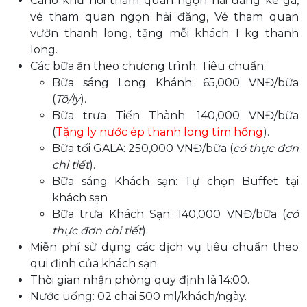
Cano khứ hồi tham quan ngọn hải đăng kê gà,
vé tham quan ngọn hải đăng, Vé tham quan
vườn thanh long, tặng mỗi khách 1 kg thanh
long.
Các bữa ăn theo chương trình. Tiêu chuẩn:
Bữa sáng Long Khánh: 65,000 VNĐ/bữa
(
Tô/ly
).
Bữa trưa Tiến Thành: 140,000 VNĐ/bữa
(
Tặng ly nước ép thanh long tím hồng
).
Bữa tối GALA: 250,000 VNĐ/bữa (
có thực đơn
chi tiết
).
Bữa sáng Khách sạn: Tự chọn Buffet tại
khách sạn
Bữa trưa Khách Sạn: 140,000 VNĐ/bữa (
có
thực đơn chi tiết
).
Miễn phí sử dụng các dịch vụ tiêu chuẩn theo
qui định của khách sạn.
Thời gian nhận phòng quy định là 14:00.
Nước uống: 02 chai 500 ml/khách/ngày.