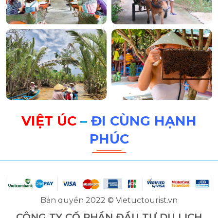
VIỆT ÚC
–
ĐI CÙNG HẠNH
PHÚC
Bản quyền 2022 © Vietuctourist.vn
CÔNG TY CỔ PHẦN ĐẦU TƯ DU LỊCH