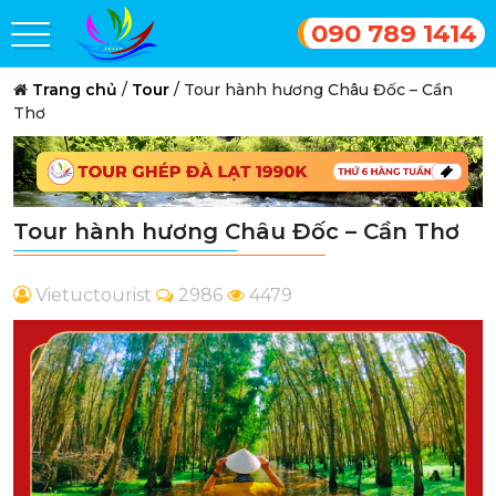
090 789 1414
Trang chủ
/
Tour
/
Tour hành hương Châu Đốc – Cần
Thơ
Tour hành hương Châu Đốc – Cần Thơ
Vietuctourist
2986
4479