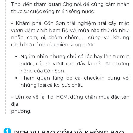
Thơ, đến tham quan Chợ nổi, để cùng cảm nhận
thực sự cuộc sống miền sông nước.
– Khám phá Cồn Sơn trải nghiệm trái cây miệt
vườn đậm chất Nam Bộ với mùa nào thứ đó như:
nhãn, cam, ổi, chôm chôm, … cùng với khung
cảnh hữu tình của miền sông nước.
Ngắm nhìn những chú cá lóc bay lên từ mặt
nước, cá trê vượt cạn đây là nét đặc trưng
riêng của Cồn Sơn.
Tham quan làng bè cá, check-in cùng với
những loại cá koi cực chất.
– Lên xe về lại Tp. HCM, dừng chân mua đặc sản
địa
phương.
DỊCH VỤ BAO GỒM VÀ KHÔNG BAO