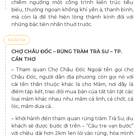
chiêm ngưỡng một công trình kiến trúc tiêu
biểu, thưởng ngoạn không khí yên ả, thanh bình,
mà còn là để thể hiện lòng thành kính đối với
những bậc tiền nhân thuở trước.
NGÀY 02
CHỢ CHÂU ĐỐC – RỪNG TRÀM TRÀ SƯ – TP.
CẦN THƠ
– Tham quan Chợ Châu Đốc Ngoài tên gọi chợ
Châu Đốc, người dân địa phương còn gọi nó với
cái tên thân thuộc khác là chơ Mắm, nơi đây là
điểm tập kết, trao đổi mua bán của tất tần tật các
loại mắm khác nhau như mắm cá linh, cá chốt, cá
lóc, mắm dưa cà…
– khởi hành đến tham quan rừng tràm Trà Sư, du
khách sẽ được bước đi trên – “Cầu tre vạn bước”
với chiều dài hơn 2km len lỏi vào rừng, hòa mình