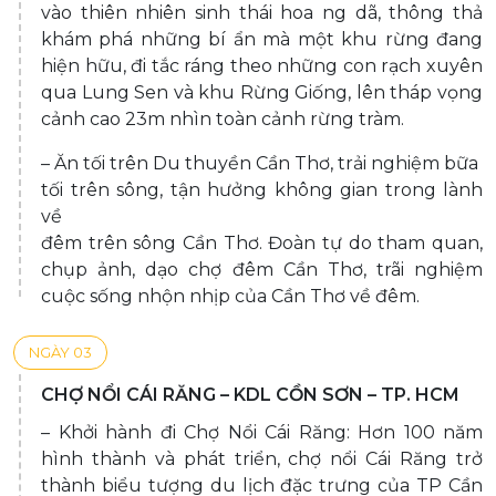
vào thiên nhiên sinh thái hoa ng dã, thông thả
khám phá những bí ẩn mà một khu rừng đang
hiện hữu, đi tắc ráng theo những con rạch xuyên
qua Lung Sen và khu Rừng Giống, lên tháp vọng
cảnh cao 23m nhìn toàn cảnh rừng tràm.
– Ăn tối trên Du thuyền Cần Thơ, trải nghiệm bữa
tối trên sông, tận hưởng không gian trong lành
về
đêm trên sông Cần Thơ. Đoàn tự do tham quan,
chụp ảnh, dạo chợ đêm Cần Thơ, trãi nghiệm
cuộc sống nhộn nhịp của Cần Thơ về đêm.
NGÀY 03
CHỢ NỔI CÁI RĂNG – KDL CỒN SƠN – TP. HCM
– Khởi hành đi Chợ Nổi Cái Răng: Hơn 100 năm
hình thành và phát triển, chợ nổi Cái Răng trở
thành biểu tượng du lịch đặc trưng của TP Cần