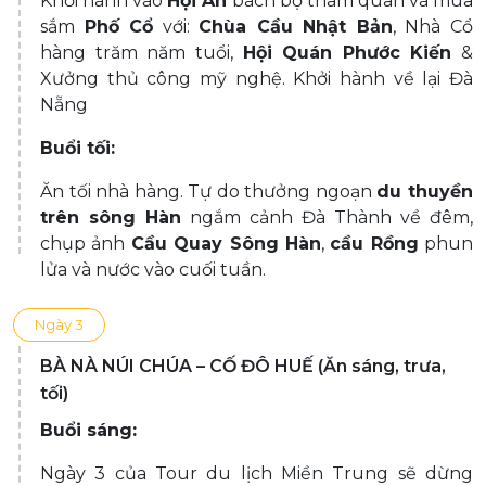
Khởi hành vào
Hội An
bách bộ tham quan và mua
sắm
Phố Cổ
với:
Chùa Cầu Nhật Bản
, Nhà Cổ
hàng trăm năm tuổi,
Hội Quán Phước Kiến
&
Xưởng thủ công mỹ nghệ. Khởi hành về lại Đà
Nẵng
Buổi tối:
Ăn tối nhà hàng. Tự do thưởng ngoạn
du thuyền
trên sông Hàn
ngắm cảnh Đà Thành về đêm,
chụp ảnh
Cầu Quay Sông Hàn
,
cầu Rồng
phun
lửa và nước vào cuối tuần.
Ngày 3
BÀ NÀ NÚI CHÚA – CỐ ĐÔ HUẾ (Ăn sáng, trưa,
tối)
Buổi sáng:
Ngày 3 của Tour du lịch Miền Trung sẽ dừng