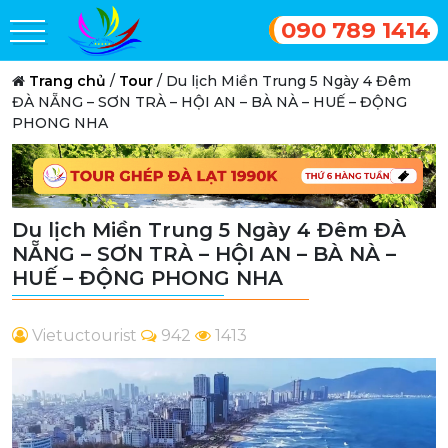
090 789 1414
Trang chủ
/
Tour
/
Du lịch Miền Trung 5 Ngày 4 Đêm
ĐÀ NẴNG – SƠN TRÀ – HỘI AN – BÀ NÀ – HUẾ – ĐỘNG
PHONG NHA
Du lịch Miền Trung 5 Ngày 4 Đêm ĐÀ
NẴNG – SƠN TRÀ – HỘI AN – BÀ NÀ –
HUẾ – ĐỘNG PHONG NHA
Vietuctourist
942
1413