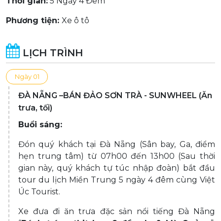
Thời gian:
5 Ngày 4 Đêm
Phương tiện:
Xe ô tô
LỊCH TRÌNH
Ngày 01
ĐÀ NẴNG –BÁN ĐẢO SƠN TRÀ - SUNWHEEL (Ăn
trưa, tối)
Buổi sáng:
Đón quý khách tại Đà Nẵng (Sân bay, Ga, điểm
hẹn trung tâm) từ 07h00 đến 13h00 (Sau thời
gian này, quý khách tự túc nhập đoàn) bắt đầu
tour du lịch Miền Trung 5 ngày 4 đêm cùng Việt
Úc Tourist.
Xe đưa đi ăn trưa đặc sản nổi tiếng Đà Nẵng