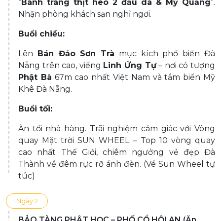
“
Bánh tráng thịt heo 2 đầu da & Mỳ Quảng
”.
Nhận phòng khách sạn nghỉ ngơi.
Buổi chiều:
Lên
Bán Đảo Sơn Trà
mục kích phố biển Đà
Nẵng trên cao, viếng
Linh Ứng Tự
– nơi có tượng
Phật Bà
67m cao nhất Việt Nam và tắm biển Mỹ
Khê Đà Nẵng.
Buổi tối:
Ăn tối nhà hàng. Trãi nghiệm cảm giác với Vòng
quay Mặt trời SUN WHEEL – Top 10 vòng quay
cao nhất Thế Giới, chiêm ngưởng vẻ đẹp Đà
Thành về đêm rực rỡ ánh đèn. (Vé Sun Wheel tự
túc)
Ngày 2
BẢO TÀNG PHẬT HỌC – PHỐ CỔ HỘI AN (Ăn