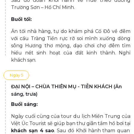
Sau đó đoàn khởi hành về Huế theo đường
Trường Sơn – Hồ Chí Minh.
Buổi tối:
Ăn tối nhà hàng, tự do khám phá Cố Đô về đêm
với cầu Tràng Tiền rực rỡ soi mình xuống dòng
sông Hương thơ mộng, dạo chơi chợ đêm tìm
hiểu nét sinh hoạt của đất kinh thành. Nghỉ
khách sạn.
Ngày 5
ĐẠI NỘI – CHÙA THIÊN MỤ - TIỄN KHÁCH (Ăn
sáng, trưa)
Buổi sáng:
Ngày cuối cùng của tour du lịch Miền Trung của
Việt Úc Tourist sẽ giúp bạn thư giãn tắm hồ bơi tại
khách sạn 4 sao
. Sau đó Khởi hành tham quan