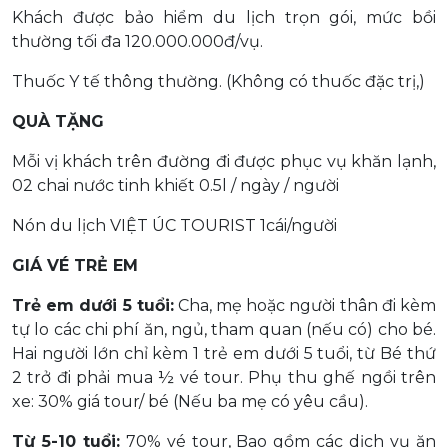
Khách được bảo hiểm du lịch trọn gói, mức bồi
thường tối đa 120.000.000đ/vụ.
Thuốc Y tế thông thường. (Không có thuốc đặc trị,)
QUÀ TẶNG
Mỗi vị khách trên đường đi được phục vụ khăn lạnh,
02 chai nước tinh khiết 0.5l / ngày / người
Nón du lịch VIỆT ÚC TOURIST 1cái/người
GIÁ VÉ TRẺ EM
Trẻ em dưới 5 tuổi:
Cha, mẹ hoặc người thân đi kèm
tự lo các chi phí ăn, ngủ, tham quan (nếu có) cho bé.
Hai người lớn chỉ kèm 1 trẻ em dưới 5 tuổi, từ Bé thứ
2 trở đi phải mua ½ vé tour. Phụ thu ghế ngồi trên
xe: 30% giá tour/ bé (Nếu ba mẹ có yêu cầu).
Từ 5-10 tuổi:
70% vé tour, Bao gồm các dịch vụ ăn