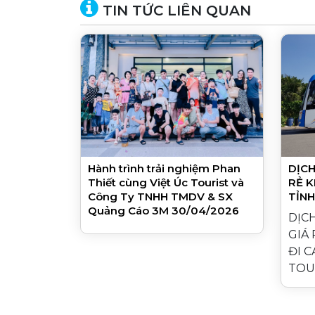
TIN TỨC LIÊN QUAN
Hành trình trải nghiệm Phan
DỊCH
Thiết cùng Việt Úc Tourist và
RẺ K
Công Ty TNHH TMDV & SX
TỈNH
Quảng Cáo 3M 30/04/2026
DỊC
GIÁ
ĐI C
TOUR