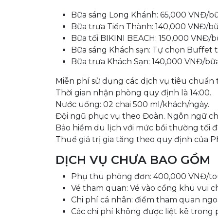
Bữa sáng Long Khánh: 65,000 VNĐ/bữa
Bữa trưa Tiến Thành: 140,000 VNĐ/bữa 
Bữa tối BIKINI BEACH: 150,000 VNĐ/bữa
Bữa sáng Khách sạn: Tự chọn Buffet t
Bữa trưa Khách Sạn: 140,000 VNĐ/bữa (
Miễn phí sử dụng các dịch vụ tiêu chuẩn 
Thời gian nhận phòng quy định là 14:00.
Nước uống: 02 chai 500 ml/khách/ngày.
Đội ngũ phục vụ theo Đoàn. Ngôn ngữ chí
Bảo hiểm du lịch với mức bồi thường tối 
Thuế giá trị gia tăng theo quy định của 
DỊCH VỤ CHƯA BAO GỒM
Phụ thu phòng đơn: 400,000 VNĐ/tour
Vé tham quan: Vé vào cổng khu vui ch
Chi phí cá nhân: điểm tham quan ngoài
Các chi phí không được liệt kê trong