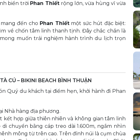
h biển trời
Phan Thiết
rộng lớn, vừa hùng vĩ vừa
ng mang đến cho
Phan Thiết
một sức hút đặc biệt:
tìm về chốn tâm linh thanh tịnh. Đây chắc chắn là
mong muốn trải nghiệm hành trình du lịch trọn
 TÀ CÚ – BIKINI BEACH BÌNH THUẬN
ón Quý du khách tại điểm hẹn, khởi hành đi Phan
i Nhà hàng địa phương.
t kết hợp giữa thiên nhiên và không gian tâm linh
ể di chuyển bằng cáp treo dài 1.600m, ngắm nhìn
 mênh mông từ trên cao. Trên đỉnh núi là cụm chùa