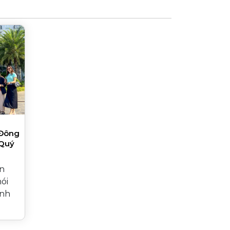
 Đông
 Quý
ốn
ói
ình