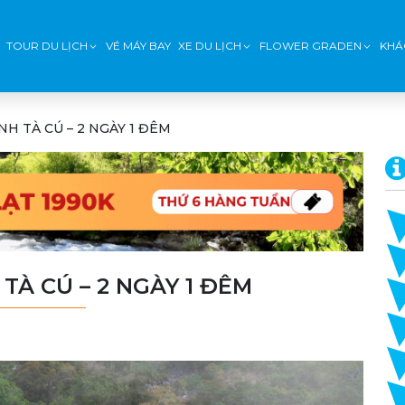
TOUR DU LỊCH
VÉ MÁY BAY
XE DU LỊCH
FLOWER GRADEN
KHÁ
NH TÀ CÚ – 2 NGÀY 1 ĐÊM
TÀ CÚ – 2 NGÀY 1 ĐÊM