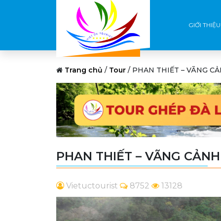
GIỚI THIỆU
Trang chủ
/
Tour
/
PHAN THIẾT – VÃNG CẢ
PHAN THIẾT – VÃNG CẢNH 
Vietuctourist
8752
13128