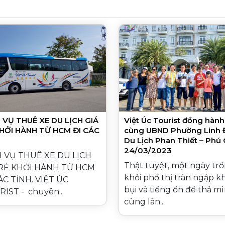
 VỤ THUÊ XE DU LỊCH GIÁ
Việt Úc Tourist đồng hành
HỞI HÀNH TỪ HCM ĐI CÁC
cùng UBND Phường Linh
Du Lịch Phan Thiết – Phú
24/03/2023
H VỤ THUÊ XE DU LỊCH
Thật tuyệt, một ngày tr
 RẺ KHỞI HÀNH TỪ HCM
khỏi phố thị tràn ngập kh
ÁC TỈNH. VIỆT ÚC
bụi và tiếng ồn để thả m
IST - chuyên...
cùng làn...