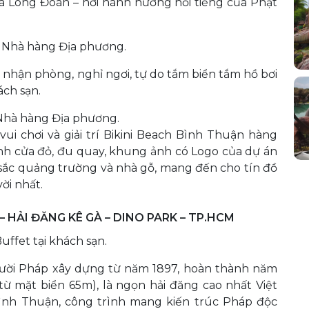
a Long Đoàn – nơi hành hương nổi tiếng của Phật
 Nhà hàng Địa phương.
nhận phòng, nghỉ ngơi, tự do tắm biển tắm hồ bơi
ách sạn.
 Nhà hàng Địa phương.
i chơi và giải trí Bikini Beach Bình Thuận hàng
nh cửa đỏ, đu quay, khung ảnh có Logo của dự án
sắc quảng trường và nhà gỗ, mang đến cho tín đồ
ời nhất.
– HẢI ĐĂNG KÊ GÀ – DINO PARK – TP.HCM
ffet tại khách sạn.
ười Pháp xây dựng từ năm 1897, hoàn thành năm
từ mặt biển 65m), là ngọn hải đăng cao nhất Việt
Bình Thuận, công trình mang kiến trúc Pháp độc