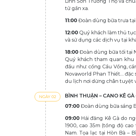
Linh Sơn Trường Thọ và chù
tử gần xa.
11:00
Đoàn dùng bữa trưa tại
12:00
Quý khách làm thủ tục 
và sử dụng các dịch vụ tại kh
18:00
Đoàn dùng bữa tối tại
Quý khách tham quan khu vu
đầu như: cổng Cầu Vồng, cá
Novaworld Phan Thiết… đặc 
du lịch nơi dừng chân tuyệt v
BÌNH THUẬN – CANO KÊ GÀ 
NGÀY 02
07:00
Đoàn dùng bữa sáng Bu
09:00
Hải đăng Kê Gà do ng
1900, cao 35m (tổng độ cao 
Nam. Tọa lạc tại Hòn Bà – 