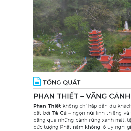
TỔNG QUÁT
PHAN THIẾT – VÃNG CẢNH
Phan Thiết
không chỉ hấp dẫn du khách 
bật bởi
Tà Cú
– ngọn núi linh thiêng v
băng qua những cánh rừng xanh mát, t
bức tượng Phật nằm khổng lồ uy nghi giữ