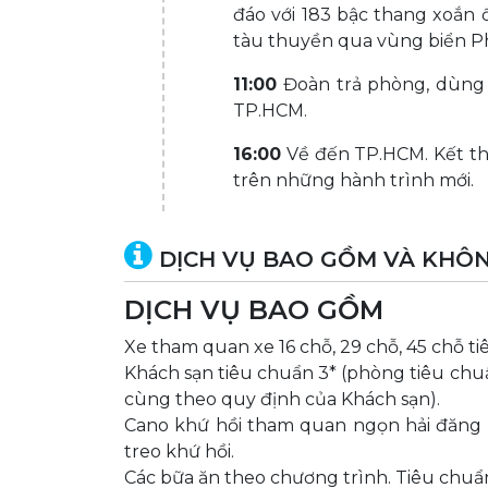
đáo với 183 bậc thang xoắn 
tàu thuyền qua vùng biển P
11:00
Đoàn trả phòng, dùng 
TP.HCM.
16:00
Về đến TP.HCM. Kết th
trên những hành trình mới.
DỊCH VỤ BAO GỒM VÀ KHÔ
DỊCH VỤ BAO GỒM
Xe tham quan xe 16 chỗ, 29 chỗ, 45 chỗ t
Khách sạn tiêu chuẩn 3* (phòng tiêu c
cùng theo quy định của Khách sạn).
Cano khứ hồi tham quan ngọn hải đăng k
treo khứ hồi.
Các bữa ăn theo chương trình. Tiêu chuẩ