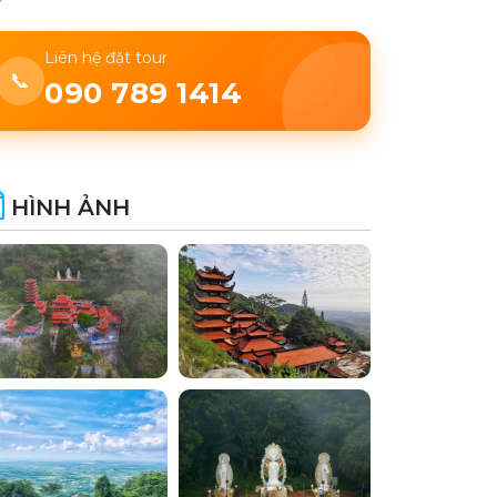
Liên hệ đặt tour
📞
090 789 1414
HÌNH ẢNH