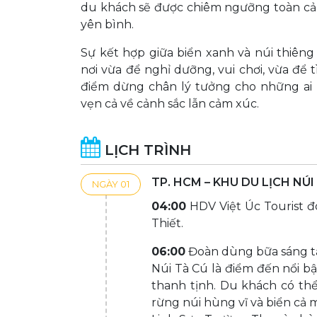
du khách sẽ được chiêm ngưỡng toàn cản
yên bình.
Sự kết hợp giữa biển xanh và núi thiê
nơi vừa để nghỉ dưỡng, vui chơi, vừa để 
điểm dừng chân lý tưởng cho những ai 
vẹn cả về cảnh sắc lẫn cảm xúc.
LỊCH TRÌNH
TP. HCM – KHU DU LỊCH NÚI
NGÀY 01
04:00
HDV Việt Úc Tourist đ
Thiết.
06:00
Đoàn dùng bữa sáng tạ
Núi Tà Cú là điểm đến nổi bậ
thanh tịnh. Du khách có th
rừng núi hùng vĩ và biển cả