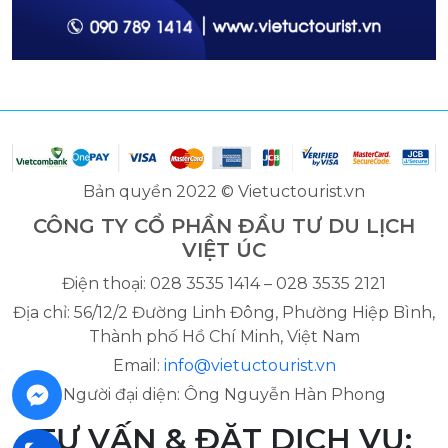
Bản quyền 2022 © Vietuctourist.vn
CÔNG TY CỔ PHẦN ĐẦU TƯ DU LỊCH
VIỆT ÚC
Điện thoại: 028 3535 1414 – 028 3535 2121
Địa chỉ: 56/12/2 Đường Linh Đông, Phường Hiệp Bình,
Thành phố Hồ Chí Minh, Việt Nam
Email:
info@vietuctourist.vn
Người đại diện: Ông Nguyễn Hàn Phong
TƯ VẤN & ĐẶT DỊCH VỤ: