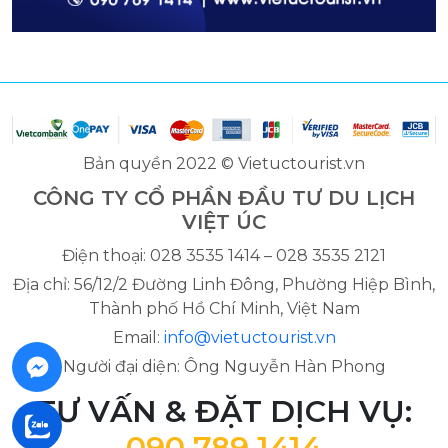
Bản quyền 2022 © Vietuctourist.vn
CÔNG TY CỔ PHẦN ĐẦU TƯ DU LỊCH
VIỆT ÚC
Điện thoại: 028 3535 1414 – 028 3535 2121
Địa chỉ: 56/12/2 Đường Linh Đông, Phường Hiệp Bình,
Thành phố Hồ Chí Minh, Việt Nam
Email:
info@vietuctourist.vn
Người đại diện: Ông Nguyễn Hàn Phong
TƯ VẤN & ĐẶT DỊCH VỤ:
090 789 1414