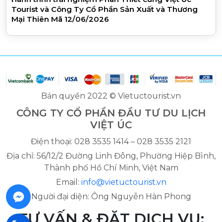
Tourist và Công Ty Cổ Phần Sản Xuất và Thương
Mại Thiên Mã 12/06/2026
Bản quyền 2022 © Vietuctourist.vn
CÔNG TY CỔ PHẦN ĐẦU TƯ DU LỊCH
VIỆT ÚC
Điện thoại: 028 3535 1414 – 028 3535 2121
Địa chỉ: 56/12/2 Đường Linh Đông, Phường Hiệp Bình,
Thành phố Hồ Chí Minh, Việt Nam
Email:
info@vietuctourist.vn
Người đại diện: Ông Nguyễn Hàn Phong
TƯ VẤN & ĐẶT DỊCH VỤ: