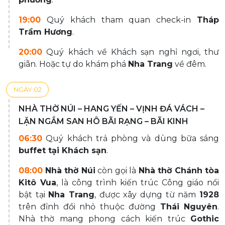
19:00
Quý khách tham quan check-in
Tháp
Trầm Hương
.
20:00
Quý khách về Khách sạn nghỉ ngơi, thư
giãn. Hoặc tự do khám phá
Nha Trang
về đêm.
NGÀY 02
NHÀ THỜ NÚI – HANG YẾN – VỊNH ĐÁ VÁCH –
LẶN NGẮM SAN HÔ BÃI RẠNG – BÃI KINH
06:30
Quý khách trả phòng và dùng bữa sáng
buffet tại Khách sạn
.
08:00
Nhà thờ Núi
còn gọi là
Nhà thờ Chánh tòa
Kitô Vua
, là công trình kiến trúc Công giáo nổi
bật tại
Nha Trang
, được xây dựng từ năm
1928
trên đỉnh đồi nhỏ thuộc đường
Thái Nguyên
.
Nhà thờ mang phong cách kiến trúc
Gothic