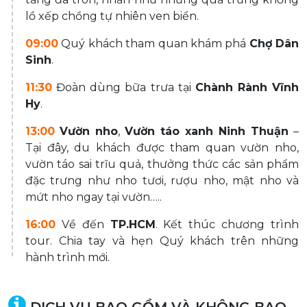
lồ xếp chồng tự nhiên ven biển.
09:00
Quý khách tham quan khám phá
Chợ Dân
Sinh
.
11:30
Đoàn dùng bữa trưa tại
Chành Rành Vĩnh
Hy
.
13:00
Vườn nho
,
Vườn táo xanh Ninh Thuận
–
Tại đây, du khách được tham quan vườn nho,
vườn táo sai trĩu quả, thưởng thức các sản phẩm
đặc trưng như nho tươi, rượu nho, mật nho và
mứt nho ngay tại vườn…..
16:00
Về đến
TP.HCM
. Kết thúc chương trình
tour. Chia tay và hẹn Quý khách trên những
hành trình mới.
DỊCH VỤ BAO GỒM VÀ KHÔNG BAO