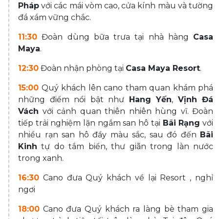
Pháp
với các mái vòm cao, cửa kính màu và tường
đá xám vững chắc.
11:30
Đoàn dùng bữa trưa tại nhà hàng
Casa
Maya
.
12:30
Đoàn nhận phòng tại
Casa Maya Resort
.
15:00
Quý khách lên cano tham quan khám phá
những điểm nổi bật như
Hang Yến
,
Vịnh Đá
Vách
với cảnh quan thiên nhiên hùng vĩ. Đoàn
tiếp trải nghiệm lặn ngắm san hô tại
Bãi Rạng
với
nhiều rạn san hô đầy màu sắc, sau đó đến
Bãi
Kinh
tự do tắm biển, thư giãn trong làn nước
trong xanh.
16:30
Cano đưa Quý khách về lại Resort , nghỉ
ngơi
18:00
Cano đưa Quý khách ra làng bè tham gia