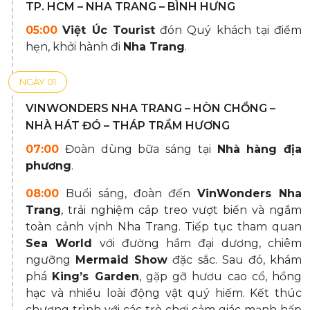
TP. HCM – NHA TRANG – BÌNH HƯNG
05:00
Việt Úc Tourist
đón Quý khách tại điểm
hẹn, khởi hành đi
Nha Trang
.
NGÀY 01
VINWONDERS NHA TRANG – HÒN CHỒNG –
NHÀ HÁT ĐÓ – THÁP TRẦM HƯƠNG
07:00
Đoàn dùng bữa sáng tại
Nhà hàng địa
phương
.
08:00
Buổi sáng, đoàn đến
VinWonders Nha
Trang
, trải nghiệm cáp treo vượt biển và ngắm
toàn cảnh vịnh Nha Trang. Tiếp tục tham quan
Sea World
với đường hầm đại dương, chiêm
ngưỡng
Mermaid Show
đặc sắc. Sau đó, khám
phá
King’s Garden
, gặp gỡ hươu cao cổ, hồng
hạc và nhiều loài động vật quý hiếm. Kết thúc
chương trình với các trò chơi cảm giác mạnh hấp