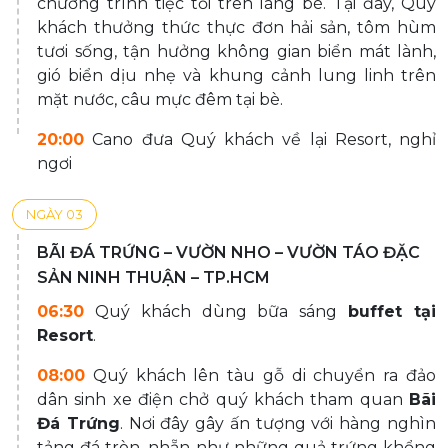
chương trình tiệc tối trên làng bè. Tại đây, Quý
khách thưởng thức thực đơn hải sản, tôm hùm
tươi sống, tận hưởng không gian biển mát lành,
gió biển dịu nhẹ và khung cảnh lung linh trên
mặt nước, câu mực đêm tại bè.
20:00
Cano đưa Quý khách về lại Resort, nghỉ
ngơi
NGÀY 03
BÃI ĐÁ TRỨNG – VƯỜN NHO – VƯỜN TÁO ĐẶC
SẢN NINH THUẬN – TP.HCM
06:30
Quý khách dùng bữa sáng
buffet tại
Resort
.
08:00
Quý khách lên tàu gỗ di chuyển ra đảo
dân sinh xe điện chở quý khách tham quan
Bãi
Đá Trứng
. Nơi đây gây ấn tượng với hàng nghìn
tảng đá tròn, nhẵn như những quả trứng khổng