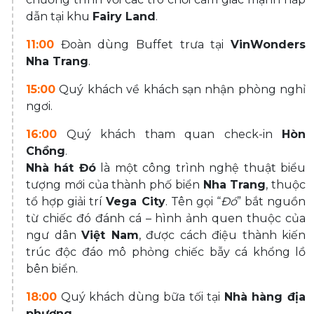
dẫn tại khu
Fairy Land
.
11:00
Đoàn dùng Buffet trưa tại
VinWonders
Nha Trang
.
15:00
Quý khách về khách sạn nhận phòng nghỉ
ngơi.
16:00
Quý khách tham quan check-in
Hòn
Chồng
.
Nhà hát Đó
là một công trình nghệ thuật biểu
tượng mới của thành phố biển
Nha Trang
, thuộc
tổ hợp giải trí
Vega City
. Tên gọi “
Đó
” bắt nguồn
từ chiếc đó đánh cá – hình ảnh quen thuộc của
ngư dân
Việt Nam
, được cách điệu thành kiến
trúc độc đáo mô phỏng chiếc bẫy cá khổng lồ
bên biển.
18:00
Quý khách dùng bữa tối tại
Nhà hàng địa
phương
.