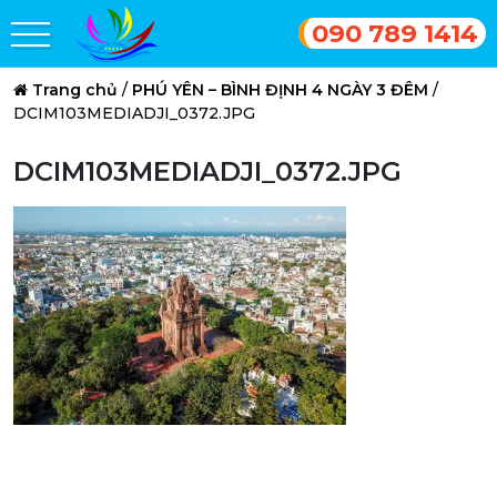
090 789 1414
Trang chủ
/
PHÚ YÊN – BÌNH ĐỊNH 4 NGÀY 3 ĐÊM
/
DCIM103MEDIADJI_0372.JPG
DCIM103MEDIADJI_0372.JPG