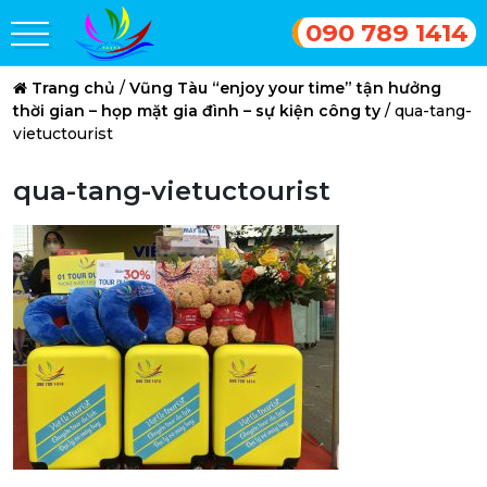
090 789 1414
Trang chủ
/
Vũng Tàu “enjoy your time” tận hưởng
thời gian – họp mặt gia đình – sự kiện công ty
/
qua-tang-
vietuctourist
qua-tang-vietuctourist