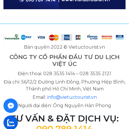
Bản quyền 2022 © Vietuctourist.vn
CÔNG TY CỔ PHẦN ĐẦU TƯ DU LỊCH
VIỆT ÚC
Điện thoại: 028 3535 1414 – 028 3535 2121
Địa chỉ: 56/12/2 Đường Linh Đông, Phường Hiệp Bình,
Thành phố Hồ Chí Minh, Việt Nam
Email:
info@vietuctourist.vn
Người đại diện: Ông Nguyễn Hàn Phong
TƯ VẤN & ĐẶT DỊCH VỤ:
090 789 1414