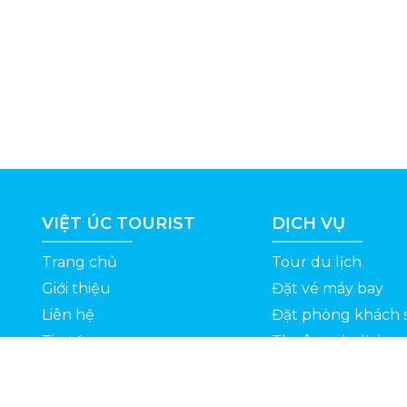
VIỆT ÚC TOURIST
DỊCH VỤ
Trang chủ
Tour du lịch
Giới thiệu
Đặt vé máy bay
Liên hệ
Đặt phòng khách 
Tin tức
Thuê xe du lịch
ỆT
Kinh nghiệm du lịch
Tuyển dụng
Thông Tin Khuyến Mãi