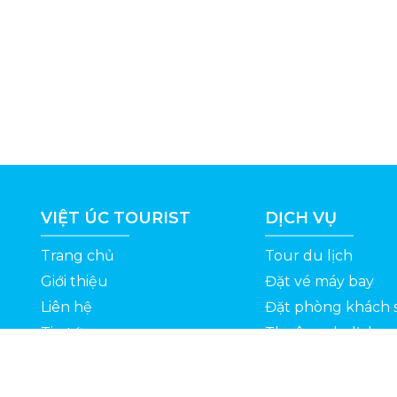
VIỆT ÚC TOURIST
DỊCH VỤ
Trang chủ
Tour du lịch
Giới thiệu
Đặt vé máy bay
Liên hệ
Đặt phòng khách 
Tin tức
Thuê xe du lịch
ỆT
Kinh nghiệm du lịch
Tuyển dụng
Thông Tin Khuyến Mãi