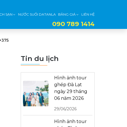
CH SẠN
NƯỚC SUỐI DATANLA
BẢNG GIÁ
LIÊN HỆ
090 789 1414
×375
Tin du lịch
Hình ảnh tour
ghép Đà Lạt
ngày 29 tháng
06 năm 2026
29/06/2026
Hình ảnh tour