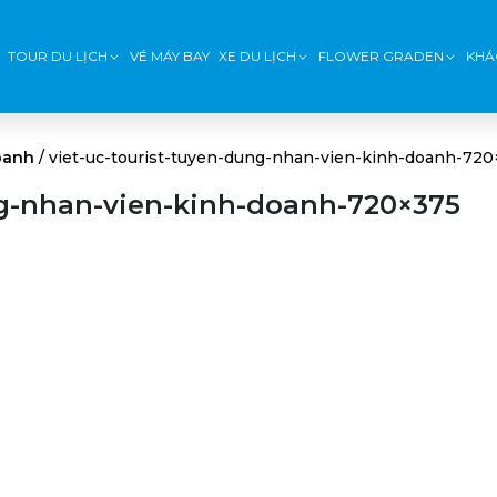
TOUR DU LỊCH
VÉ MÁY BAY
XE DU LỊCH
FLOWER GRADEN
KHÁ
oanh
/
viet-uc-tourist-tuyen-dung-nhan-vien-kinh-doanh-720
ng-nhan-vien-kinh-doanh-720×375