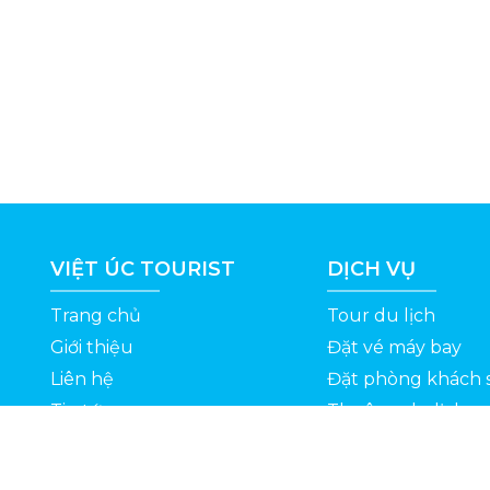
VIỆT ÚC TOURIST
DỊCH VỤ
Trang chủ
Tour du lịch
Giới thiệu
Đặt vé máy bay
Liên hệ
Đặt phòng khách 
Tin tức
Thuê xe du lịch
ỆT
Kinh nghiệm du lịch
Tuyển dụng
Thông Tin Khuyến Mãi