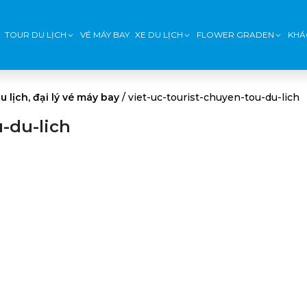
TOUR DU LỊCH
VÉ MÁY BAY
XE DU LỊCH
FLOWER GRADEN
KHÁ
u lịch, đại lý vé máy bay
/
viet-uc-tourist-chuyen-tou-du-lich
u-du-lich