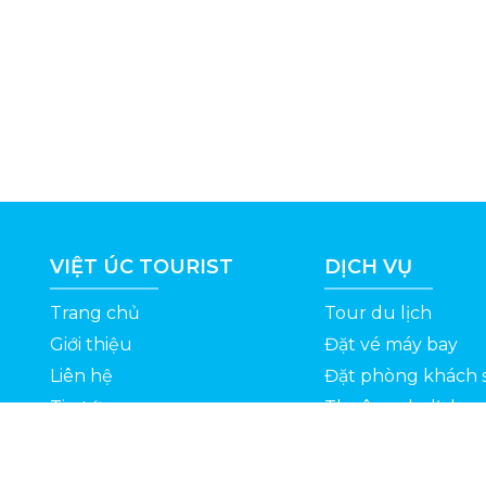
VIỆT ÚC TOURIST
DỊCH VỤ
Trang chủ
Tour du lịch
Giới thiệu
Đặt vé máy bay
Liên hệ
Đặt phòng khách 
Tin tức
Thuê xe du lịch
ỆT
Kinh nghiệm du lịch
Tuyển dụng
Thông Tin Khuyến Mãi