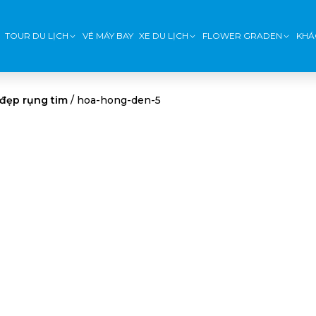
TOUR DU LỊCH
VÉ MÁY BAY
XE DU LỊCH
FLOWER GRADEN
KHÁ
đẹp rụng tim
/
hoa-hong-den-5