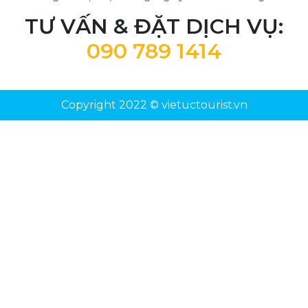
TƯ VẤN & ĐẶT DỊCH VỤ:
090 789 1414
Copyright 2022 © vietuctourist.vn