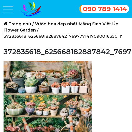
090 789 1414
Trang chủ
/
Vườn hoa đẹp nhất Măng Đen Việt Úc
Flower Garden
/
372835618_625668182887842_7697771417090016350_n
372835618_625668182887842_7697