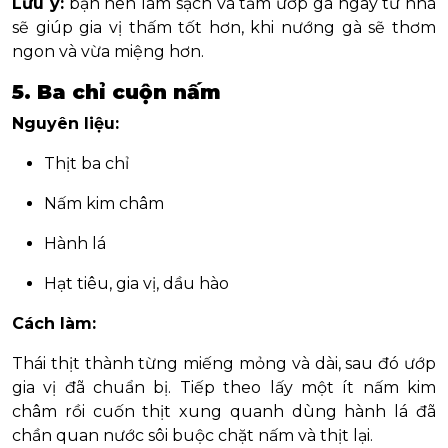
Lưu ý:
bạn nên làm sạch và tẩm ướp gà ngay từ nhà
sẽ giúp gia vị thấm tốt hơn, khi nướng gà sẽ thơm
ngon và vừa miệng hơn.
5. Ba chỉ cuộn nấm
Nguyên liệu:
Thịt ba chỉ
Nấm kim châm
Hành lá
Hạt tiêu, gia vị, dầu hào
Cách làm:
Thái thịt thành từng miếng mỏng và dài, sau đó ướp
gia vị đã chuẩn bị. Tiếp theo lấy một ít nấm kim
châm rồi cuốn thịt xung quanh dùng hành lá đã
chần quan nước sôi buộc chặt nấm và thịt lại.