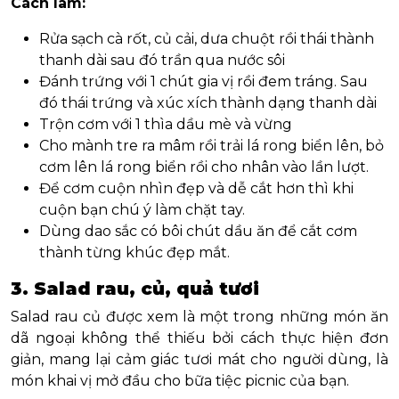
Cách làm:
Rửa sạch cà rốt, củ cải, dưa chuột rồi thái thành
thanh dài sau đó trần qua nước sôi
Đánh trứng với 1 chút gia vị rồi đem tráng. Sau
đó thái trứng và xúc xích thành dạng thanh dài
Trộn cơm với 1 thìa dầu mè và vừng
Cho mành tre ra mâm rồi trải lá rong biển lên, bỏ
cơm lên lá rong biển rồi cho nhân vào lần lượt.
Để cơm cuộn nhìn đẹp và dễ cắt hơn thì khi
cuộn bạn chú ý làm chặt tay.
Dùng dao sắc có bôi chút dầu ăn để cắt cơm
thành từng khúc đẹp mắt.
3. Salad rau, củ, quả tươi
Salad rau củ được xem là một trong những món ăn
dã ngoại không thể thiếu bởi cách thực hiện đơn
giản, mang lại cảm giác tươi mát cho người dùng, là
món khai vị mở đầu cho bữa tiệc picnic của bạn.