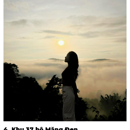
4. Khu 37 hộ Măng Đen