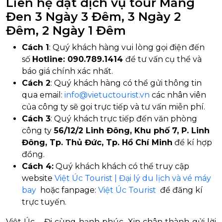
Liên hệ đặt dịch vụ tour Măng
Đen 3 Ngày 3 Đêm, 3 Ngày 2
Đêm, 2 Ngày 1 Đêm
Cách 1
: Quý khách hàng vui lòng gọi điện đến
số
Hotline: 090.789.1414
để tư vấn cụ thể và
báo giá chính xác nhất.
Cách 2
: Quý khách hàng có thể gửi thông tin
qua email:
info@vietuctourist.vn
các nhân viên
của công ty sẽ gọi trực tiếp và tư vấn miễn phí.
Cách 3
: Quý khách trực tiếp đến văn phòng
công ty
56/12/2 Linh Đông, Khu phố 7, P. Linh
Đông, Tp. Thủ Đức, Tp. Hồ Chí Minh
để kí hợp
đồng.
Cách 4:
Quý khách khách có thể truy cập
website
Việt Úc Tourist | Đại lý du lịch và vé máy
bay
hoặc fanpage:
Việt Úc Tourist
để đăng kí
trực tuyến.
Việt Úc – Đi cùng hạnh phúc. Xin chân thành gửi lời