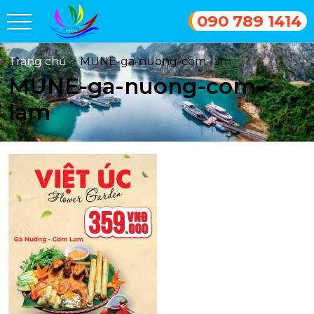
090 789 1414
Trang chủ
>
MUNE-ga-nuong-com-lam
MUNE-ga-nuong-com-
lam