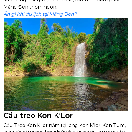
Măng Đen thơm ngon.
Ăn gì khi du lịch tại Măng Đen?
Cầu treo Kon K’Lor
Cầu Treo Kon K’lor nằm tại làng Kon K’lor, Kon Tum,