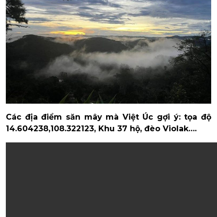
Các địa điểm săn mây mà Việt Úc gợi ý: tọa độ
14.604238,108.322123, Khu 37 hộ, đèo Violak….