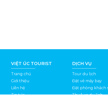
VIỆT ÚC TOURIST
DỊCH VỤ
Trang chủ
Tour du lịch
Giới thiệu
Đặt vé máy bay
Liên hệ
Đặt phòng khách 
Tin tức
Thuê xe du lịch
ỆT
Kinh nghiệm du lịch
Tuyển dụng