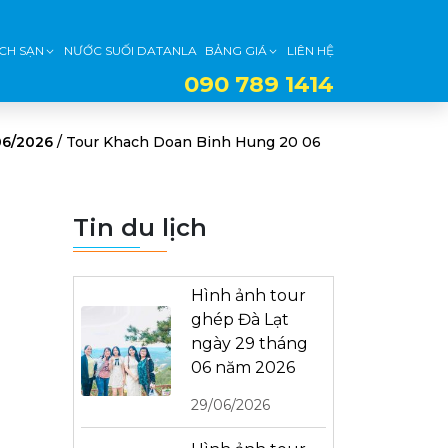
CH SẠN
NƯỚC SUỐI DATANLA
BẢNG GIÁ
LIÊN HỆ
090 789 1414
06/2026
/
Tour Khach Doan Binh Hung 20 06
Tin du lịch
Hình ảnh tour
ghép Đà Lạt
ngày 29 tháng
06 năm 2026
29/06/2026