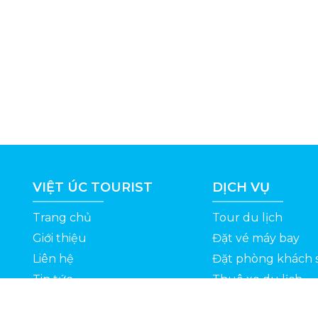
VIỆT ÚC TOURIST
DỊCH VỤ
Trang chủ
Tour du lịch
Giới thiệu
Đặt vé máy bay
Liên hệ
Đặt phòng khách 
Tin tức
Thuê xe du lịch
ỆT
Kinh nghiệm du lịch
Tuyển dụng