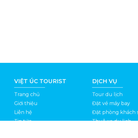
VIỆT ÚC TOURIST
DỊCH VỤ
Trang chủ
Tour du lịch
Giới thiệu
Đặt vé máy bay
Liên hệ
Đặt phòng khách 
Tin tức
Thuê xe du lịch
ỆT
Kinh nghiệm du lịch
Tuyển dụng