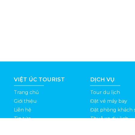
VIỆT ÚC TOURIST
DỊCH VỤ
Trang chủ
Tour du lịch
Giới thiệu
Đặt vé máy bay
Liên hệ
Đặt phòng khách 
Tin tức
Thuê xe du lịch
ỆT
Kinh nghiệm du lịch
Tuyển dụng