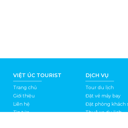
VIỆT ÚC TOURIST
DỊCH VỤ
Trang chủ
Tour du lịch
Giới thiệu
Đặt vé máy bay
Liên hệ
Đặt phòng khách 
Tin tức
Thuê xe du lịch
ỆT
Kinh nghiệm du lịch
Tuyển dụng