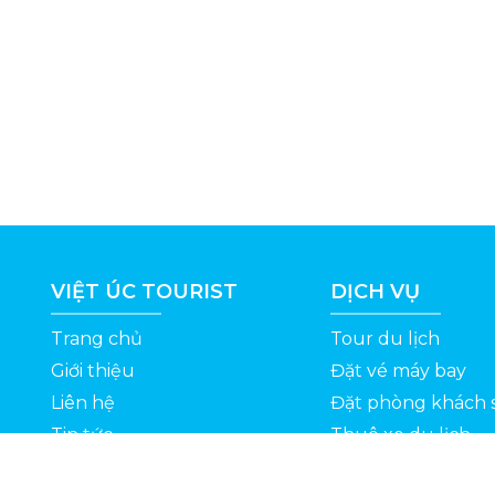
VIỆT ÚC TOURIST
DỊCH VỤ
Trang chủ
Tour du lịch
Giới thiệu
Đặt vé máy bay
Liên hệ
Đặt phòng khách 
Tin tức
Thuê xe du lịch
ỆT
Kinh nghiệm du lịch
Tuyển dụng