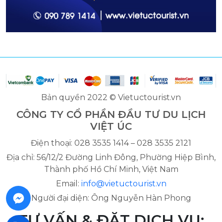
Bản quyền 2022 © Vietuctourist.vn
CÔNG TY CỔ PHẦN ĐẦU TƯ DU LỊCH
VIỆT ÚC
Điện thoại: 028 3535 1414 – 028 3535 2121
Địa chỉ: 56/12/2 Đường Linh Đông, Phường Hiệp Bình,
Thành phố Hồ Chí Minh, Việt Nam
Email:
info@vietuctourist.vn
Người đại diện: Ông Nguyễn Hàn Phong
TƯ VẤN & ĐẶT DỊCH VỤ: