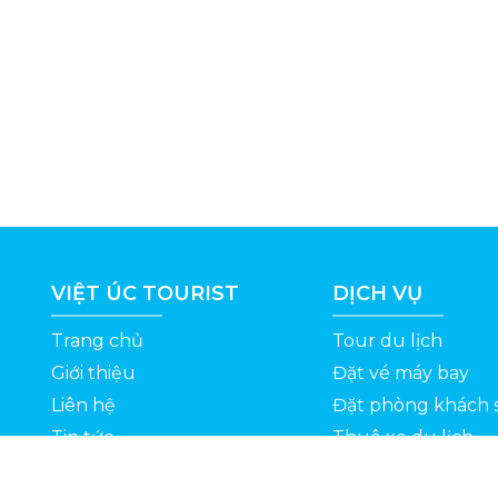
VIỆT ÚC TOURIST
DỊCH VỤ
Trang chủ
Tour du lịch
Giới thiệu
Đặt vé máy bay
Liên hệ
Đặt phòng khách 
Tin tức
Thuê xe du lịch
ỆT
Kinh nghiệm du lịch
Tuyển dụng