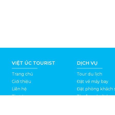
VIỆT ÚC TOURIST
DỊCH VỤ
Trang chủ
Tour du lịch
Giới thiệu
Đặt vé máy bay
Liên hệ
Đặt phòng khách 
Tin tức
Thuê xe du lịch
ỆT
Kinh nghiệm du lịch
Tuyển dụng
Thông Tin Khuyến Mãi