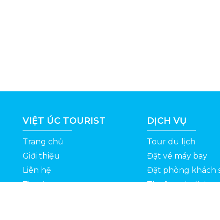
VIỆT ÚC TOURIST
DỊCH VỤ
Trang chủ
Tour du lịch
Giới thiệu
Đặt vé máy bay
Liên hệ
Đặt phòng khách 
Tin tức
Thuê xe du lịch
ỆT
Kinh nghiệm du lịch
Tuyển dụng
Thông Tin Khuyến Mãi