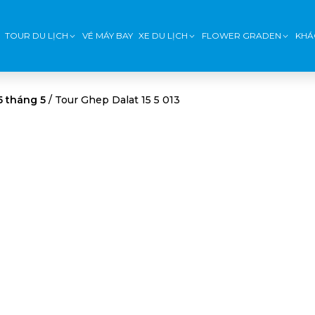
TOUR DU LỊCH
VÉ MÁY BAY
XE DU LỊCH
FLOWER GRADEN
KHÁ
5 tháng 5
/
Tour Ghep Dalat 15 5 013