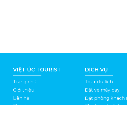
VIỆT ÚC TOURIST
DỊCH VỤ
Trang chủ
Tour du lịch
Giới thiệu
Đặt vé máy bay
Liên hệ
Đặt phòng khách 
Tin tức
Thuê xe du lịch
ỆT
Kinh nghiệm du lịch
Tuyển dụng
Thông Tin Khuyến Mãi