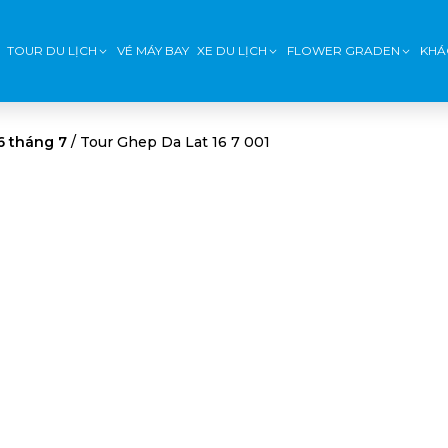
TOUR DU LỊCH
VÉ MÁY BAY
XE DU LỊCH
FLOWER GRADEN
KHÁ
6 tháng 7
/
Tour Ghep Da Lat 16 7 001