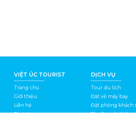
VIỆT ÚC TOURIST
DỊCH VỤ
Trang chủ
Tour du lịch
Giới thiệu
Đặt vé máy bay
Liên hệ
Đặt phòng khách 
Tin tức
Thuê xe du lịch
ỆT
Kinh nghiệm du lịch
Tuyển dụng
Thông Tin Khuyến Mãi