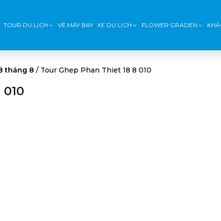
TOUR DU LỊCH
VÉ MÁY BAY
XE DU LỊCH
FLOWER GRADEN
KHÁ
8 tháng 8
/
Tour Ghep Phan Thiet 18 8 010
 010