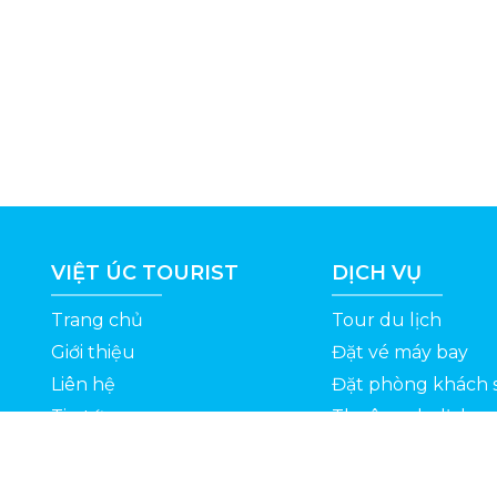
VIỆT ÚC TOURIST
DỊCH VỤ
Trang chủ
Tour du lịch
Giới thiệu
Đặt vé máy bay
Liên hệ
Đặt phòng khách 
Tin tức
Thuê xe du lịch
ỆT
Kinh nghiệm du lịch
Tuyển dụng
Thông Tin Khuyến Mãi