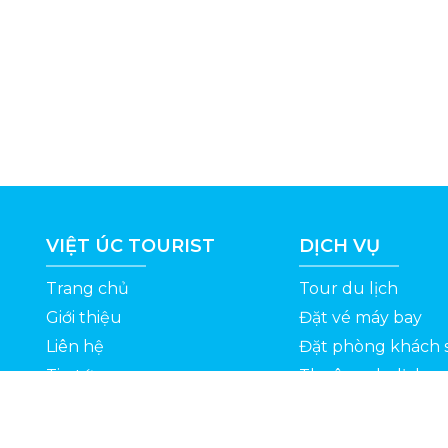
VIỆT ÚC TOURIST
DỊCH VỤ
Trang chủ
Tour du lịch
Giới thiệu
Đặt vé máy bay
Liên hệ
Đặt phòng khách 
Tin tức
Thuê xe du lịch
ỆT
Kinh nghiệm du lịch
Tuyển dụng
Thông Tin Khuyến Mãi