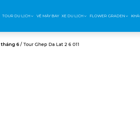
TOUR DU LỊCH
VÉ MÁY BAY
XE DU LỊCH
FLOWER GRADEN
KHÁ
 tháng 6
/
Tour Ghep Da Lat 2 6 011